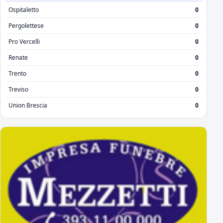
Ospitaletto
0
Pergolettese
0
Pro Vercelli
0
Renate
0
Trento
0
Treviso
0
Union Brescia
0