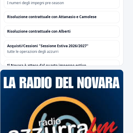
I numeri degli impegni pre-season
Risoluzione contrattuale con Attanasio e Camolese
Risoluzione contrattuale con Alberti
Acquisti/Cessioni "Sessione Estiva 2026/2027"
tutte le operazioni degli azzurri
Il Novara è atteso dal quarto impegno estivo
Mercoledì a Chiavari. Tra amichevoli e mercato...
Orari Biglietteria "Silvio Piola"
Per poter sottoscrivere gli abbonamenti
L'Editoriale Azzurro
a cura di Massimo Barbero
Espugnato Bogliasco: Sampdoria 1 - Novara 2
terzo successo estivo per gli azzurri di Birindelli