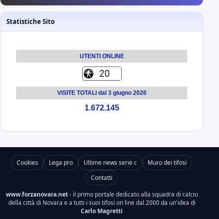
Statistiche Sito
UTENTI ONLINE
VISITE TOTALI dal 3 giugno 2026
1.672.145
Cookies
Lega pro
Ultime news serie c
Muro dei tifosi
Contatti
www.forzanovara.net
- il primo portale dedicato alla squadra di calcio
della città di Novara e a tutti i suoi tifosi on line dal 2000 da un'idea di
Carlo Magretti