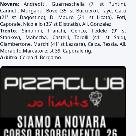
Novara
: Andreotti, Guarneschella (7' st Puntin),
Canneti, Morganti, Bove (35' st Bucciero), Faye, Gatti
(21' st Dagostino), Di Mauro (21' st Licata), Foti,
Caporale, Nicolello (35' st Distratis). All. Gonzalez.
Trento
: Simonini, Franchi, Genco, Fedele (9' st
Stankov), Mahecha, Castelli, Tarolli (41' st Said),
Giambertone, Marchi (41' st Lazzara), Calza, Ressia. All.
Morabito.Marcatore: st 39' Caporale rig.
Arbitro
: Cerea di Bergamo.