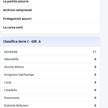
Le partite azzurre
Archivio campionati
Protagonisti azzurri
La curva nord
Classifica Serie C - GIR. A
SQUADRA
PT
Albinoleffe
0
Alcione Milano
0
Arzignano Valchiampo
0
Carpi
0
Cittadella
0
Desenzano
0
Dolomiti Bellunesi
0