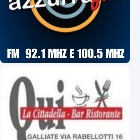
Sampdoria-Novara: le formazioni ufficiali!
Assenti Da Graca e Lanini per affaticamento
Primavera: il calendario completo
tutti gli impegni degli azzurrini
Novara: ecco gli orari delle prime 8 giornate
esordio ad Alessandria il 22 agosto alle 18
Virtus Entella-Novara: tutte le info
per l'amichevole del 5 agosto 2026
Al via il ritiro ligure: Bogliasco prossima tappa!
Sampdoria-Novara; sabato pomeriggio in diretta TV
Abbonamenti Novara 2026/2027: tutte le tariffe
interi, ridotti, promo
Primavera Novara: ecco il girone!