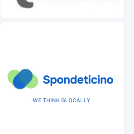
tutti gli avversari degli azzurrini
Primo Turno C.Italia Serie C: AlcioneMilano-Novara
chi passa giocherà in casa contro la vincente di Livorno-Reggiana
DS Boveri "Avvio impegnativo, ci faremo trovare pronti"
il commento del DS sul calendario di serie C
Il cammino completo del Novara in campionato
tutti gli incontri
A Novembre e Marzo i "derby" con la Pro Vercelli
Prima in trasferta poi in casa
Serie C 2026-27 Gir.A, il calendario
Prima giornata Serie C: JuventusNG-Novara
Svelato il calendario del girone A di Serie C
Le prime parole in azzurro di Lorenzo Moretti