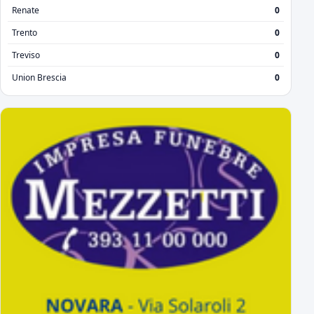
Renate
0
Trento
0
Treviso
0
Union Brescia
0