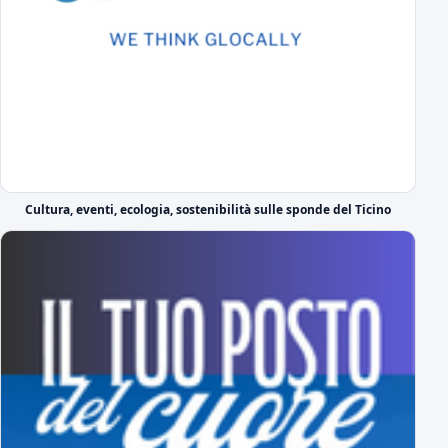
Il cammino completo del Novara in campionato
tutti gli incontri
A Novembre e Marzo i "derby" con la Pro Vercelli
Prima in trasferta poi in casa
Serie C 2026-27 Gir.A, il calendario
Prima giornata Serie C: JuventusNG-Novara
Svelato il calendario del girone A di Serie C
Cultura, eventi, ecologia, sostenibilità sulle sponde del Ticino
Le prime parole in azzurro di Lorenzo Moretti
Nel giorno della sua presentazione ufficiale