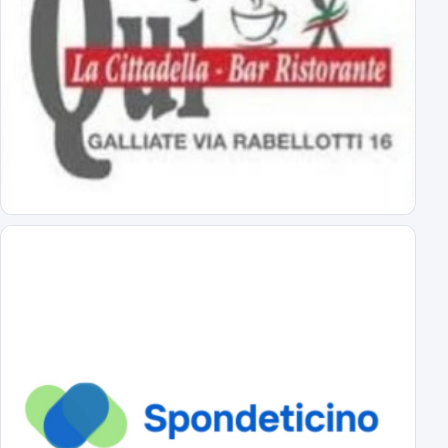
esordio ad Alessandria il 22 agosto alle 18
Virtus Entella-Novara: tutte le info
per l'amichevole del 5 agosto 2026
Al via il ritiro ligure: Bogliasco prossima tappa!
Sampdoria-Novara; sabato pomeriggio in diretta TV
Abbonamenti Novara 2026/2027: tutte le tariffe
interi, ridotti, promo
Primavera Novara: ecco il girone!
tutti gli avversari degli azzurrini
Primo Turno C.Italia Serie C: AlcioneMilano-Novara
chi passa giocherà in casa contro la vincente di Livorno-Reggiana
DS Boveri "Avvio impegnativo, ci faremo trovare pronti"
il commento del DS sul calendario di serie C