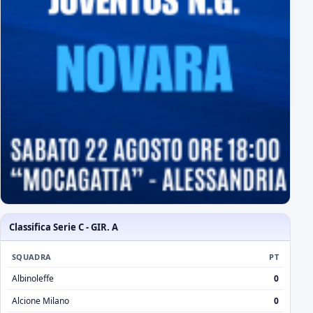
Classifica Serie C - GIR. A
SQUADRA
PT
Albinoleffe
0
Alcione Milano
0