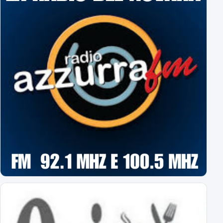
Il Novara è atteso dal quarto impegno estivo
Mercoledì a Chiavari. Tra amichevoli e mercato...
Orari Biglietteria "Silvio Piola"
Per poter sottoscrivere gli abbonamenti
L'Editoriale Azzurro
a cura di Massimo Barbero
Espugnato Bogliasco: Sampdoria 1 - Novara 2
terzo successo estivo per gli azzurri di Birindelli
Sampdoria-Novara: le formazioni ufficiali!
Assenti Da Graca e Lanini per affaticamento
Primavera: il calendario completo
tutti gli impegni degli azzurrini
Novara: ecco gli orari delle prime 8 giornate