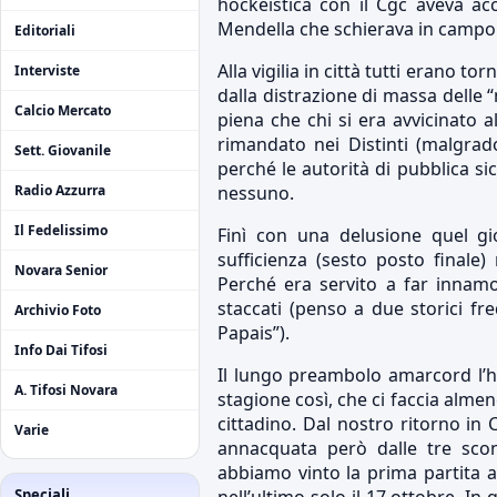
hockeistica con il Cgc aveva ac
Mendella che schierava in campo Sp
Editoriali
Alla vigilia in città tutti erano t
Interviste
dalla distrazione di massa delle 
Calcio Mercato
piena che chi si era avvicinato a
rimandato nei Distinti (malgra
Sett. Giovanile
perché le autorità di pubblica s
Radio Azzurra
nessuno.
Il Fedelissimo
Finì con una delusione quel gi
sufficienza (sesto posto final
Novara Senior
Perché era servito a far innamo
staccati (penso a due storici fr
Archivio Foto
Papais”).
Info Dai Tifosi
Il lungo preambolo amarcord l’h
A. Tifosi Novara
stagione così, che ci faccia alme
cittadino. Dal nostro ritorno in 
Varie
annacquata però dalle tre scon
abbiamo vinto la prima partita a
Speciali