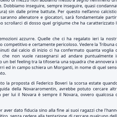
 In quello di mezzo non abbiamo messo a segno nemmeno un
te. Dobbiamo inseguire, sempre inseguire, quasi condanna
ura) sin dalle prime battute. Per questo nell’anno calcisti
 saranno allenatore e giocatori, sarà fondamentale parti
 scrollarci di dosso quel grigiume che ha caratterizzato 
mozioni azzurre. Quelle che ci ha regalato ieri la nostr
 competitivo e certamente pericoloso. Vedere la Tribuna 
nuti dal calcio di inizio ci ha confermato quanta voglia 
a che non vuole rassegnarsi ad andare puntualmente i
ato un bel feeling tra la tifoseria una squadra che annovera 
rri ed in campo schiera un Morganti, in nome di quel sen
ato.
to la proposta di Federico Boveri la scorsa estate quand
 guida della Novararomentin, avrebbe potuto cercare altr
a per lui il Novara è sempre il Novara, ovvero qualcosa 
r aver dato fiducia sino alla fine ai suoi ragazzi che l'han
itiro, senza cedere alla tentazione di cercare qualcuno del