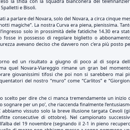
ceso la sfida con la squadra bianconera del telefinanzie
alletti e Bisoli.
ornati a parlare del Novara, solo del Novara, a circa cinque me
“notti magiche”. La nostra Curva era piena, pienissima. Tan
ll’ingresso solo in prossimità delle fatidiche 14.30 era sta
do fosse in possesso di regolare biglietto o abbonamento
icurezza avevano deciso che davvero non c’era più posto p
orno ed un risultato a giugno di poco al di sopra dell
e) ma quel Novara-Viareggio rimane un gran bel momento
rare giovanissimi tifosi che poi non si sarebbero mai pi
equentatori del nostro “muro” come “Carlitos” e “Giorgio
o scelto per dire che ci manca tremendamente un inizio d
no sognare per un po’, che riaccenda finalmente l’entusias
C abbiamo vissuto solo la breve illusione targata Cevoli (g
fitte consecutive di ottobre). Nel campionato successiv
ll’alba del 19 novembre (segnando il 2-1 in pieno recuper