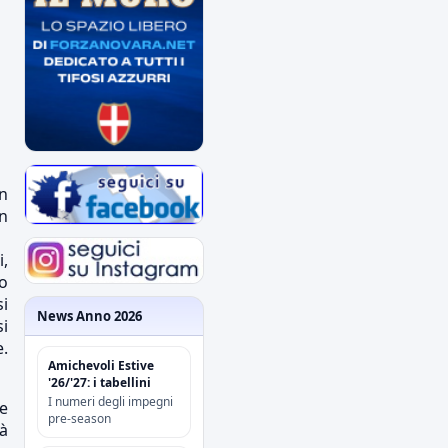
n
n
i,
io
i
News Anno 2026
si
e.
Amichevoli Estive
'26/'27: i tabellini
I numeri degli impegni
e
pre-season
tà