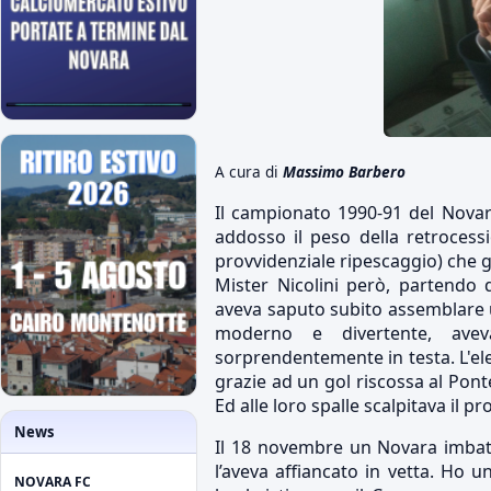
A cura di
Massimo Barbero
Il campionato 1990-91 del Nova
addosso il peso della retroces
provvidenziale ripescaggio) che g
Mister Nicolini però, partendo d
aveva saputo subito assemblare u
moderno e divertente, avev
sorprendentemente in testa. L'el
grazie ad un gol riscossa al Pon
Ed alle loro spalle scalpitava il 
News
Il 18 novembre un Novara imbat
l’aveva affiancato in vetta. Ho un
NOVARA FC