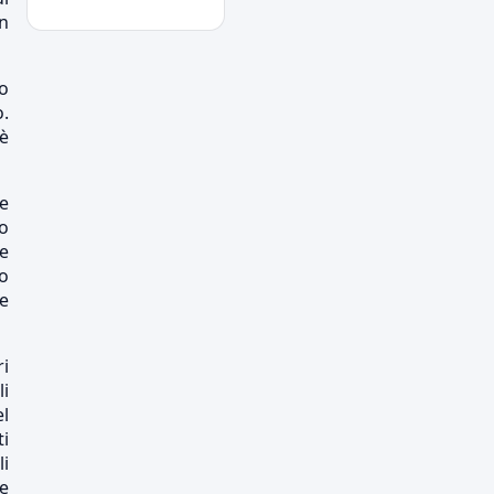
tariffe
in
interi, ridotti, promo
Primavera Novara:
po
ecco il girone!
o.
tutti gli avversari degli
 è
azzurrini
Primo Turno C.Italia
e
Serie C:
o
AlcioneMilano-Novara
re
chi passa giocherà in
casa contro la vincente
to
di Livorno-Reggiana
e
DS Boveri "Avvio
impegnativo, ci
ri
faremo trovare
i
pronti"
el
il commento del DS sul
ti
calendario di serie C
li
le
Il cammino completo