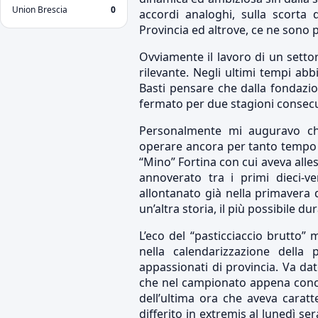
Union Brescia
0
accordi analoghi, sulla scorta 
Provincia ed altrove, ce ne sono p
Ovviamente il lavoro di un setto
rilevante. Negli ultimi tempi abb
Basti pensare che dalla fondazio
fermato per due stagioni consecut
Personalmente mi auguravo che
operare ancora per tanto tempo 
“Mino” Fortina con cui aveva alle
annoverato tra i primi dieci-ven
allontanato già nella primavera
un’altra storia, il più possibile du
L’eco del “pasticciaccio brutto” 
nella calendarizzazione della
appassionati di provincia. Va dat
che nel campionato appena concl
dell’ultima ora che aveva caratte
differito in extremis al lunedì se