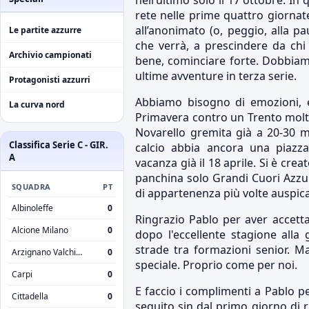
nell’ultimo solo il 17 ottobre.
rete nelle prime quattro giorna
all’anonimato (o, peggio, alla pa
Le partite azzurre
che verrà, a prescindere da chi
Archivio campionati
bene, cominciare forte. Dobbiamo
ultime avventure in terza serie.
Protagonisti azzurri
Abbiamo bisogno di emozioni, e
La curva nord
Primavera contro un Trento molto
Novarello gremita già a 20-30 mi
Classifica Serie C - GIR.
calcio abbia ancora una piazz
A
vacanza già il 18 aprile. Si è cre
panchina solo Grandi Cuori Azzu
SQUADRA
PT
di appartenenza più volte auspic
Albinoleffe
0
Ringrazio Pablo per aver accetta
Alcione Milano
0
dopo l'eccellente stagione alla
strade tra formazioni senior. M
Arzignano Valchiampo
0
speciale. Proprio come per noi.
Carpi
0
E faccio i complimenti a Pablo pe
Cittadella
0
seguito sin dal primo giorno di r