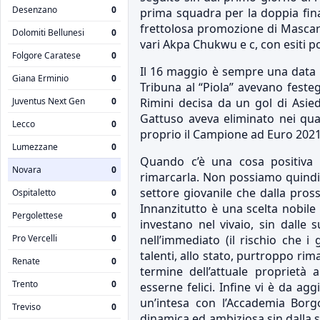
Desenzano
0
prima squadra per la doppia fina
frettolosa promozione di Mascara 
Dolomiti Bellunesi
0
vari Akpa Chukwu e c, con esiti po
Folgore Caratese
0
Il 16 maggio è sempre una data m
Giana Erminio
0
Tribuna al “Piola” avevano festeg
Juventus Next Gen
0
Rimini decisa da un gol di Asie
Gattuso aveva eliminato nei quar
Lecco
0
proprio il Campione ad Euro 2021
Lumezzane
0
Quando c’è una cosa positiva d
Novara
0
rimarcarla. Non possiamo quindi 
settore giovanile che dalla pross
Ospitaletto
0
Innanzitutto è una scelta nobile
Pergolettese
0
investano nel vivaio, sin dalle 
Pro Vercelli
0
nell’immediato (il rischio che i
talenti, allo stato, purtroppo r
Renate
0
termine dell’attuale proprietà
Trento
0
esserne felici. Infine vi è da ag
un’intesa con l’Accademia Bor
Treviso
0
dinamica ed ambiziosa sin dalla su