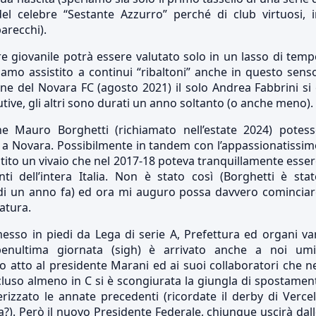
del celebre “Sestante Azzurro” perché di club virtuosi, 
arecchi).
re giovanile potrà essere valutato solo in un lasso di tem
iamo assistito a continui “ribaltoni” anche in questo sens
ne del Novara FC (agosto 2021) il solo Andrea Fabbrini si
ive, gli altri sono durati un anno soltanto (o anche meno).
 Mauro Borghetti (richiamato nell’estate 2024) potess
a Novara. Possibilmente in tandem con l’appassionatissim
stito un vivaio che nel 2017-18 poteva tranquillamente esse
ti dell’intera Italia. Non è stato così (Borghetti è sta
 di un anno fa) ed ora mi auguro possa davvero cominciar
ratura.
messo in piedi da Lega di serie A, Prefettura ed organi va
 penultima giornata (sigh) è arrivato anche a noi umil
o atto al presidente Marani ed ai suoi collaboratori che n
uso almeno in C si è scongiurata la giungla di spostamen
rizzato le annate precedenti (ricordate il derby di Vercel
ra?). Però il nuovo Presidente Federale, chiunque uscirà dal