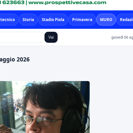
 tecnico
Storia
Stadio Piola
Primavera
MURO
Redaz
giovedì 06 a
Vai
maggio 2026