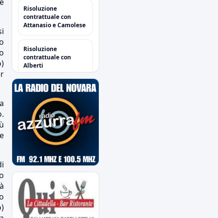
re
Risoluzione
contrattuale con
Attanasio e Camolese
si
to
Risoluzione
to
contrattuale con
)
Alberti
er
Acquisti/Cessioni
"Sessione Estiva
a
2026/2027"
.
tutte le operazioni degli
ù
azzurri
ne
Il Novara è atteso dal
quarto impegno
estivo
i
Mercoledì a Chiavari.
mo
Tra amichevoli e
ià
mercato...
o
o)
Orari Biglietteria