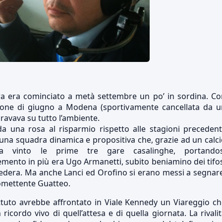
ra era cominciato a metà settembre un po’ in sordina. Co
sione di giugno a Modena (sportivamente cancellata da u
ravava su tutto l’ambiente.
a una rosa al risparmio rispetto alle stagioni precedent
na squadra dinamica e propositiva che, grazie ad un calc
a vinto le prime tre gare casalinghe, portandos
emento in più era Ugo Armanetti, subito beniamino dei tifo
tedera. Ma anche Lanci ed Orofino si erano messi a segnar
promettente Guatteo.
tuto avrebbe affrontato in Viale Kennedy un Viareggio ch
 ricordo vivo di quell’attesa e di quella giornata. La rivali