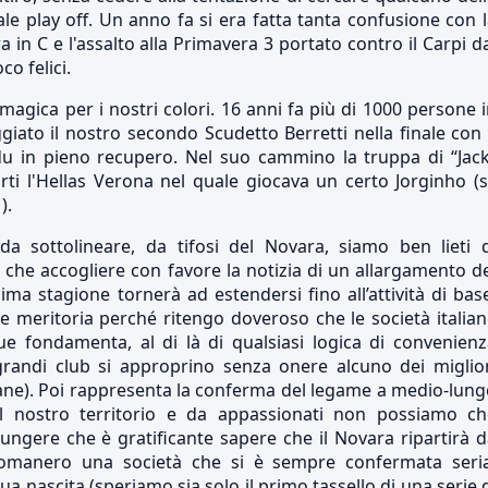
le play off. Un anno fa si era fatta tanta confusione con 
in C e l'assalto alla Primavera 3 portato contro il Carpi d
co felici.
agica per i nostri colori. 16 anni fa più di 1000 persone 
giato il nostro secondo Scudetto Berretti nella finale con 
du in pieno recupero. Nel suo cammino la truppa di “Jack
ti l'Hellas Verona nel quale giocava un certo Jorginho (s
).
a sottolineare, da tifosi del Novara, siamo ben lieti d
che accogliere con favore la notizia di un allargamento d
ima stagione tornerà ad estendersi fino all’attività di bas
 e meritoria perché ritengo doveroso che le società italia
sue fondamenta, al di là di qualsiasi logica di convenien
 grandi club si approprino senza onere alcuno dei miglio
imane). Poi rappresenta la conferma del legame a medio-lun
 al nostro territorio e da appassionati non possiamo ch
giungere che è gratificante sapere che il Novara ripartirà 
gomanero una società che si è sempre confermata seria
a nascita (speriamo sia solo il primo tassello di una serie 