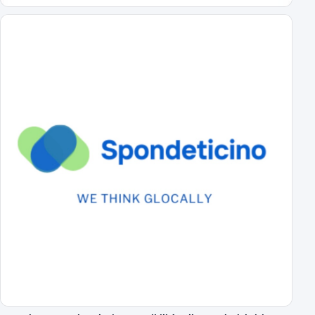
chi passa giocherà in casa contro la vincente di Livorno-Reggiana
DS Boveri "Avvio impegnativo, ci faremo trovare pronti"
il commento del DS sul calendario di serie C
Il cammino completo del Novara in campionato
tutti gli incontri
A Novembre e Marzo i "derby" con la Pro Vercelli
Prima in trasferta poi in casa
Serie C 2026-27 Gir.A, il calendario
Prima giornata Serie C: JuventusNG-Novara
Svelato il calendario del girone A di Serie C
Le prime parole in azzurro di Lorenzo Moretti
Nel giorno della sua presentazione ufficiale
Il DS azzurro Boveri presenta Lorenzo Moretti