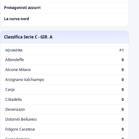
Protagonisti azzurri
La curva nord
Classifica Serie C - GIR. A
SQUADRA
PT
Albinoleffe
0
Alcione Milano
0
Arzignano Valchiampo
0
Carpi
0
Cittadella
0
Desenzano
0
Dolomiti Bellunesi
0
Folgore Caratese
0