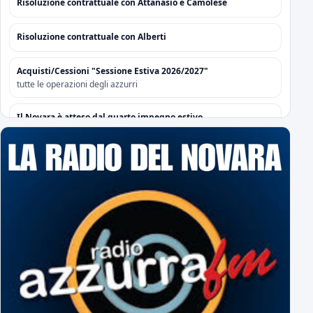
Risoluzione contrattuale con Attanasio e Camolese
Risoluzione contrattuale con Alberti
Acquisti/Cessioni "Sessione Estiva 2026/2027"
tutte le operazioni degli azzurri
Il Novara è atteso dal quarto impegno estivo
Mercoledì a Chiavari. Tra amichevoli e mercato...
Orari Biglietteria "Silvio Piola"
Per poter sottoscrivere gli abbonamenti
L'Editoriale Azzurro
a cura di Massimo Barbero
Espugnato Bogliasco: Sampdoria 1 - Novara 2
terzo successo estivo per gli azzurri di Birindelli
Sampdoria-Novara: le formazioni ufficiali!