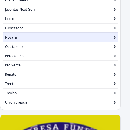
Giana Erminio
0
Juventus Next Gen
0
Lecco
0
Lumezzane
0
Novara
0
Ospitaletto
0
Pergolettese
0
Pro Vercelli
0
Renate
0
Trento
0
Treviso
0
Union Brescia
0