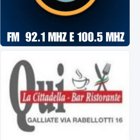
Assenti Da Graca e Lanini per affaticamento
Primavera: il calendario completo
tutti gli impegni degli azzurrini
Novara: ecco gli orari delle prime 8 giornate
esordio ad Alessandria il 22 agosto alle 18
Virtus Entella-Novara: tutte le info
per l'amichevole del 5 agosto 2026
Al via il ritiro ligure: Bogliasco prossima tappa!
Sampdoria-Novara; sabato pomeriggio in diretta TV
Abbonamenti Novara 2026/2027: tutte le tariffe
interi, ridotti, promo
Primavera Novara: ecco il girone!
tutti gli avversari degli azzurrini
Primo Turno C.Italia Serie C: AlcioneMilano-Novara