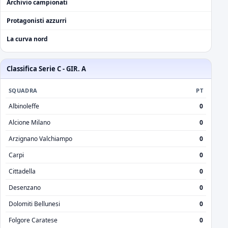
Archivio campionati
Protagonisti azzurri
La curva nord
Classifica Serie C - GIR. A
SQUADRA
PT
Albinoleffe
0
Alcione Milano
0
Arzignano Valchiampo
0
Carpi
0
Cittadella
0
Desenzano
0
Dolomiti Bellunesi
0
Folgore Caratese
0