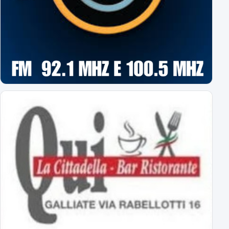
Assenti Da Graca e Lanini per affaticamento
Primavera: il calendario completo
tutti gli impegni degli azzurrini
Novara: ecco gli orari delle prime 8 giornate
esordio ad Alessandria il 22 agosto alle 18
Virtus Entella-Novara: tutte le info
per l'amichevole del 5 agosto 2026
Al via il ritiro ligure: Bogliasco prossima tappa!
Sampdoria-Novara; sabato pomeriggio in diretta TV
Abbonamenti Novara 2026/2027: tutte le tariffe
interi, ridotti, promo
Primavera Novara: ecco il girone!
tutti gli avversari degli azzurrini