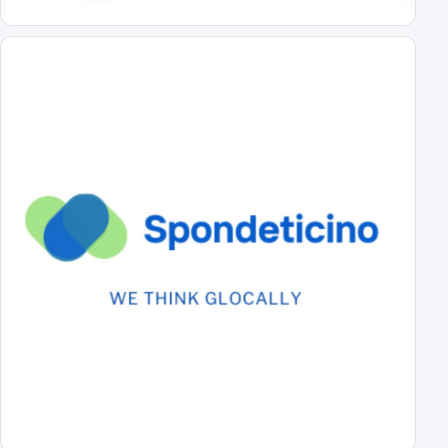
Primo Turno C.Italia Serie C: AlcioneMilano-Novara
chi passa giocherà in casa contro la vincente di Livorno-Reggiana
DS Boveri "Avvio impegnativo, ci faremo trovare pronti"
il commento del DS sul calendario di serie C
Il cammino completo del Novara in campionato
tutti gli incontri
A Novembre e Marzo i "derby" con la Pro Vercelli
Prima in trasferta poi in casa
Serie C 2026-27 Gir.A, il calendario
Prima giornata Serie C: JuventusNG-Novara
Svelato il calendario del girone A di Serie C
Le prime parole in azzurro di Lorenzo Moretti
Nel giorno della sua presentazione ufficiale