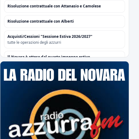
Risoluzione contrattuale con Attanasio e Camolese
Risoluzione contrattuale con Alberti
Acquisti/Cessioni "Sessione Estiva 2026/2027"
tutte le operazioni degli azzurri
Il Novara è atteso dal quarto impegno estivo
Mercoledì a Chiavari. Tra amichevoli e mercato...
Orari Biglietteria "Silvio Piola"
Per poter sottoscrivere gli abbonamenti
L'Editoriale Azzurro
a cura di Massimo Barbero
Espugnato Bogliasco: Sampdoria 1 - Novara 2
terzo successo estivo per gli azzurri di Birindelli
Sampdoria-Novara: le formazioni ufficiali!