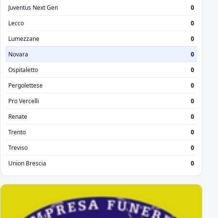
Juventus Next Gen
0
Lecco
0
Lumezzane
0
Novara
0
Ospitaletto
0
Pergolettese
0
Pro Vercelli
0
Renate
0
Trento
0
Treviso
0
Union Brescia
0