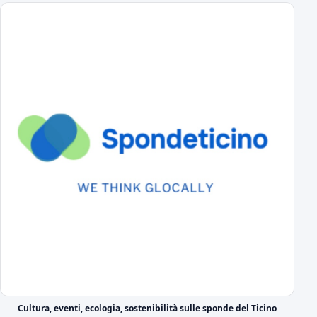
DS Boveri "Avvio impegnativo, ci faremo trovare pronti"
il commento del DS sul calendario di serie C
Il cammino completo del Novara in campionato
tutti gli incontri
A Novembre e Marzo i "derby" con la Pro Vercelli
Prima in trasferta poi in casa
Serie C 2026-27 Gir.A, il calendario
Prima giornata Serie C: JuventusNG-Novara
Svelato il calendario del girone A di Serie C
Le prime parole in azzurro di Lorenzo Moretti
Nel giorno della sua presentazione ufficiale
Il DS azzurro Boveri presenta Lorenzo Moretti
Cultura, eventi, ecologia, sostenibilità sulle sponde del Ticino
il video di presentazione