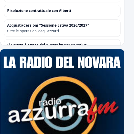
Risoluzione contrattuale con Alberti
Acquisti/Cessioni "Sessione Estiva 2026/2027"
tutte le operazioni degli azzurri
Il Novara è atteso dal quarto impegno estivo
Mercoledì a Chiavari. Tra amichevoli e mercato...
Orari Biglietteria "Silvio Piola"
Per poter sottoscrivere gli abbonamenti
L'Editoriale Azzurro
a cura di Massimo Barbero
Espugnato Bogliasco: Sampdoria 1 - Novara 2
terzo successo estivo per gli azzurri di Birindelli
Sampdoria-Novara: le formazioni ufficiali!
Assenti Da Graca e Lanini per affaticamento