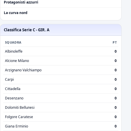
Protagonisti azzurri
La curva nord
Classifica Serie C - GIR. A
SQUADRA
PT
Albinoleffe
0
Alcione Milano
0
Arzignano Valchiampo
0
Carpi
0
Cittadella
0
Desenzano
0
Dolomiti Bellunesi
0
Folgore Caratese
0
Giana Erminio
0