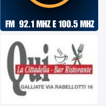
Primavera: il calendario completo
tutti gli impegni degli azzurrini
Novara: ecco gli orari delle prime 8 giornate
esordio ad Alessandria il 22 agosto alle 18
Virtus Entella-Novara: tutte le info
per l'amichevole del 5 agosto 2026
Al via il ritiro ligure: Bogliasco prossima tappa!
Sampdoria-Novara; sabato pomeriggio in diretta TV
Abbonamenti Novara 2026/2027: tutte le tariffe
interi, ridotti, promo
Primavera Novara: ecco il girone!
tutti gli avversari degli azzurrini
Primo Turno C.Italia Serie C: AlcioneMilano-Novara
chi passa giocherà in casa contro la vincente di Livorno-Reggiana