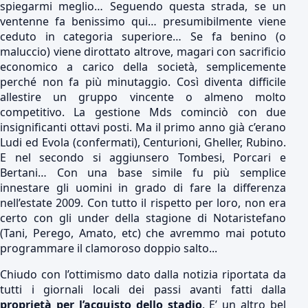
spiegarmi meglio… Seguendo questa strada, se un
ventenne fa benissimo qui… presumibilmente viene
ceduto in categoria superiore… Se fa benino (o
maluccio) viene dirottato altrove, magari con sacrificio
economico a carico della società, semplicemente
perché non fa più minutaggio. Così diventa difficile
allestire un gruppo vincente o almeno molto
competitivo. La gestione Mds cominciò con due
insignificanti ottavi posti. Ma il primo anno già c’erano
Ludi ed Evola (confermati), Centurioni, Gheller, Rubino.
E nel secondo si aggiunsero Tombesi, Porcari e
Bertani… Con una base simile fu più semplice
innestare gli uomini in grado di fare la differenza
nell’estate 2009. Con tutto il rispetto per loro, non era
certo con gli under della stagione di Notaristefano
(Tani, Perego, Amato, etc) che avremmo mai potuto
programmare il clamoroso doppio salto...
Chiudo con l’ottimismo dato dalla notizia riportata da
tutti i giornali locali dei passi avanti fatti dalla
proprietà per l’acquisto dello stadio
. E’ un altro bel