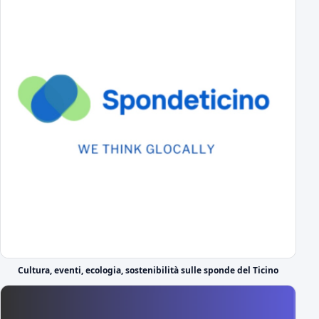
il commento del DS sul calendario di serie C
Il cammino completo del Novara in campionato
tutti gli incontri
A Novembre e Marzo i "derby" con la Pro Vercelli
Prima in trasferta poi in casa
Serie C 2026-27 Gir.A, il calendario
Prima giornata Serie C: JuventusNG-Novara
Svelato il calendario del girone A di Serie C
Le prime parole in azzurro di Lorenzo Moretti
Nel giorno della sua presentazione ufficiale
Il DS azzurro Boveri presenta Lorenzo Moretti
Cultura, eventi, ecologia, sostenibilità sulle sponde del Ticino
il video di presentazione
Ufficiale: ecco il Girone A di Serie C