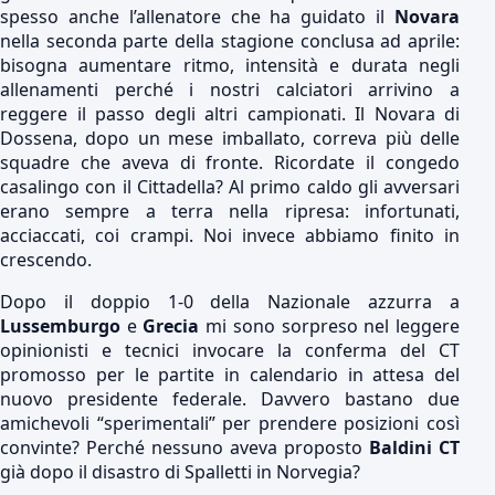
spesso anche l’allenatore che ha guidato il
Novara
nella seconda parte della stagione conclusa ad aprile:
bisogna aumentare ritmo, intensità e durata negli
allenamenti perché i nostri calciatori arrivino a
reggere il passo degli altri campionati. Il Novara di
Dossena, dopo un mese imballato, correva più delle
squadre che aveva di fronte. Ricordate il congedo
casalingo con il Cittadella? Al primo caldo gli avversari
erano sempre a terra nella ripresa: infortunati,
acciaccati, coi crampi. Noi invece abbiamo finito in
crescendo.
Dopo il doppio 1-0 della Nazionale azzurra a
Lussemburgo
e
Grecia
mi sono sorpreso nel leggere
opinionisti e tecnici invocare la conferma del CT
promosso per le partite in calendario in attesa del
nuovo presidente federale. Davvero bastano due
amichevoli “sperimentali” per prendere posizioni così
convinte? Perché nessuno aveva proposto
Baldini CT
già dopo il disastro di Spalletti in Norvegia?