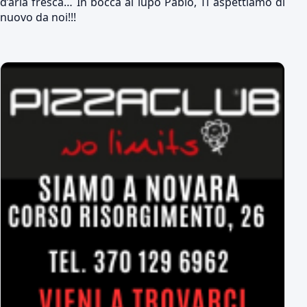
d’aria fresca… In bocca al lupo Pablo, Ti aspettiamo di
nuovo da noi!!!