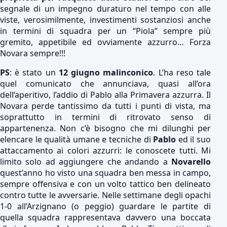
segnale di un impegno duraturo nel tempo con alle
viste, verosimilmente, investimenti sostanziosi anche
in termini di squadra per un “Piola” sempre più
gremito, appetibile ed ovviamente azzurro… Forza
Novara sempre!!!
PS
: è stato un
12 giugno malinconico
. L’ha reso tale
quel comunicato che annunciava, quasi all’ora
dell’aperitivo, l’addio di Pablo alla Primavera azzurra. Il
Novara perde tantissimo da tutti i punti di vista, ma
soprattutto in termini di ritrovato senso di
appartenenza. Non c’è bisogno che mi dilunghi per
elencare le qualità umane e tecniche di
Pablo
ed il suo
attaccamento ai colori azzurri: le conoscete tutti. Mi
limito solo ad aggiungere che andando a
Novarello
quest’anno ho visto una squadra ben messa in campo,
sempre offensiva e con un volto tattico ben delineato
contro tutte le avversarie. Nelle settimane degli opachi
1-0 all’Arzignano (o peggio) guardare le partite di
quella squadra rappresentava davvero una boccata