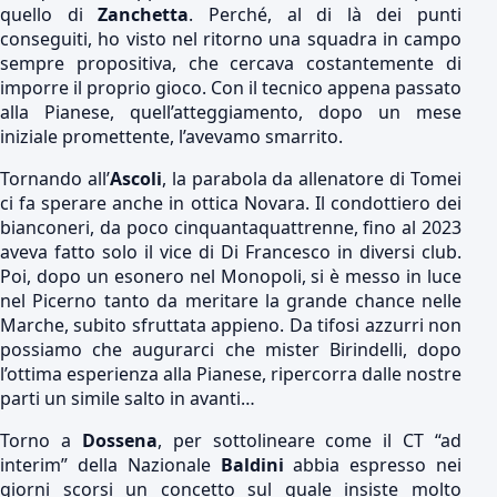
quello di
Zanchetta
. Perché, al di là dei punti
conseguiti, ho visto nel ritorno una squadra in campo
sempre propositiva, che cercava costantemente di
imporre il proprio gioco. Con il tecnico appena passato
alla Pianese, quell’atteggiamento, dopo un mese
iniziale promettente, l’avevamo smarrito.
Tornando all’
Ascoli
, la parabola da allenatore di Tomei
ci fa sperare anche in ottica Novara. Il condottiero dei
bianconeri, da poco cinquantaquattrenne, fino al 2023
aveva fatto solo il vice di Di Francesco in diversi club.
Poi, dopo un esonero nel Monopoli, si è messo in luce
nel Picerno tanto da meritare la grande chance nelle
Marche, subito sfruttata appieno. Da tifosi azzurri non
possiamo che augurarci che mister Birindelli, dopo
l’ottima esperienza alla Pianese, ripercorra dalle nostre
parti un simile salto in avanti…
Torno a
Dossena
, per sottolineare come il CT “ad
interim” della Nazionale
Baldini
abbia espresso nei
giorni scorsi un concetto sul quale insiste molto