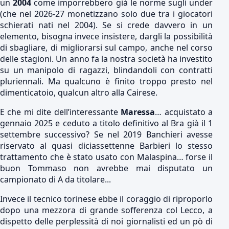
un
2004
come imporrebbero già le norme sugli under
(che nel 2026-27 monetizzano solo due tra i giocatori
schierati nati nel 2004). Se si crede davvero in un
elemento, bisogna invece insistere, dargli la possibilità
di sbagliare, di migliorarsi sul campo, anche nel corso
delle stagioni. Un anno fa la nostra società ha investito
su un manipolo di ragazzi, blindandoli con contratti
pluriennali. Ma qualcuno è finito troppo presto nel
dimenticatoio, qualcun altro alla Cairese.
E che mi dite dell’interessante
Maressa
… acquistato a
gennaio 2025 e ceduto a titolo definitivo al Bra già il 1
settembre successivo? Se nel 2019 Banchieri avesse
riservato al quasi diciassettenne Barbieri lo stesso
trattamento che è stato usato con Malaspina… forse il
buon Tommaso non avrebbe mai disputato un
campionato di A da titolare...
Invece il tecnico torinese ebbe il coraggio di riproporlo
dopo una mezzora di grande sofferenza col Lecco, a
dispetto delle perplessità di noi giornalisti ed un pò di