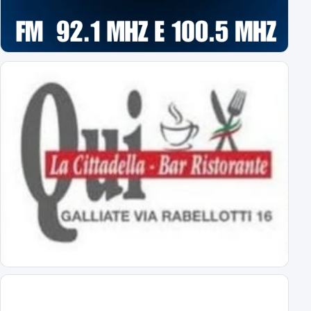
Novara: ecco gli orari delle prime 8 giornate
esordio ad Alessandria il 22 agosto alle 18
Virtus Entella-Novara: tutte le info
per l'amichevole del 5 agosto 2026
Al via il ritiro ligure: Bogliasco prossima tappa!
Sampdoria-Novara; sabato pomeriggio in diretta TV
Abbonamenti Novara 2026/2027: tutte le tariffe
interi, ridotti, promo
Primavera Novara: ecco il girone!
tutti gli avversari degli azzurrini
Primo Turno C.Italia Serie C: AlcioneMilano-Novara
chi passa giocherà in casa contro la vincente di Livorno-Reggiana
DS Boveri "Avvio impegnativo, ci faremo trovare pronti"