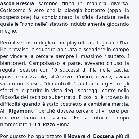
Ascoli
-
Brescia
sarebbe finita in maniera diversa.
Cosiccome è vero che la pioggia battente (eppoi la
sospensione) ha condizionato la sfida d’andata nella
quale le “rondinelle” stavano indubbiamente giocando
meglio.
Però il verdetto degli ultimi play off una logica ce l’ha.
Ha prevalso la squadra abituata a scendere in campo
per vincere, a cercare sempre il massimo risultato. I
bianconeri, Campobasso a parte, avevano chiuso la
regular season con 10 successi di fila nella caccia,
quasi irrealizzabile, all’Arezzo.
Corini
, invece, aveva
varato un Brescia “di controllo”, abituato a gestire gli
sforzi e le partite in vista degli spareggi, com’è nella
filosofia del tecnico subentrato. E così si è trovato in
difficoltà quando è stato costretto a cambiare marcia.
Al “
Rigamonti
” perché doveva cercare di vincere per
mettere fieno in cascina. Ed al ritorno, dopo
l’immediato 1-0 di Rizzo Pinna.
Per questo ho apprezzato il
Novara
di
Dossena
più di