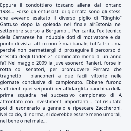
Eppure il condottiero toscano allena dal lontano
1984… Forse gli entusiasti di giornata sono gli stessi
che avevano esaltato il diverso piglio di “Ringhio”
Gattuso dopo la goleada nel finale all’Estonia nel
settembre scorso a Bergamo… Per carità, l’ex tecnico
della Carrarese ha indubbie doti di motivatore e dal
punto di vista tattico non è mai banale, tutt’altro… ma
perché non permettergli di proseguire il percorso di
crescita degli Under 21 cominciato meno di un anno
fa? Nel maggio 2009 la Juve esonerò Ranieri, forse in
rotta coi senatori, per promuovere Ferrara che
traghettò i bianconeri a due facili vittorie nelle
giornate conclusive di campionato. Ebbene furono
sufficienti quei sei punti per affidargli la panchina della
prima squadra nel successivo campionato di A
affrontato con investimenti importanti… col risultato
poi di esonerarlo a gennaio e ripescare Zaccheroni.
Nel calcio, di norma, si dovrebbe essere meno umorali,
nel bene o nel male…