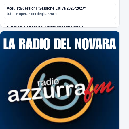
Acquisti/Cessioni "Sessione Estiva 2026/2027"
tutte le operazioni degli azzurri
Il Novara è atteso dal quarto impegno estivo
Mercoledì a Chiavari. Tra amichevoli e mercato...
Orari Biglietteria "Silvio Piola"
Per poter sottoscrivere gli abbonamenti
L'Editoriale Azzurro
a cura di Massimo Barbero
Espugnato Bogliasco: Sampdoria 1 - Novara 2
terzo successo estivo per gli azzurri di Birindelli
Sampdoria-Novara: le formazioni ufficiali!
Assenti Da Graca e Lanini per affaticamento
Primavera: il calendario completo
tutti gli impegni degli azzurrini