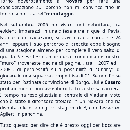
Torno doverosamente al
Novara
per fare una
considerazione sul perché non mi convince fino in
fondo la politica del “
minutaggio
”.
Nel settembre 2006 ho visto Ludi debuttare, tra
evidenti imbarazzi, in una difesa a tre in quel di Pavia.
Non era un ragazzino, si avvicinava a compiere 24
anni, eppure il suo percorso di crescita ebbe bisogno
di una stagione almeno per compiere il vero salto di
qualità. Se esistesse ancora una cronologia del nostro
“muro” trovereste decine di pagine… tra il 2007 ed il
2008… di perplessità sulla possibilità di “Charly” di
giocare in una squadra competitiva di C1. Se non fosse
stato per l’ostinata convinzione di Borgo… lui e
Cusaro
probabilmente non avrebbero fatto la stessa carriera.
Il tempo ha reso giustizia al centrale di Viadana, visto
che è stato il difensore titolare in un Novara che ha
disputato le due migliori stagioni di B, con Tesser ed
Aglietti in panchina.
Tutto questo per dire che è presto oggi per bocciare