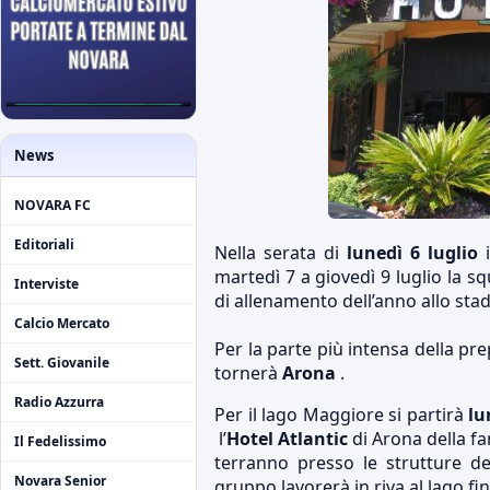
News
NOVARA FC
Editoriali
Nella serata di
lunedì 6 luglio
i
martedì 7 a giovedì 9 luglio la s
Interviste
di allenamento dell’anno allo stadi
Calcio Mercato
Per la parte più intensa della pr
Sett. Giovanile
tornerà
Arona
.
Radio Azzurra
Per il lago Maggiore si partirà
lu
l’
Hotel Atlantic
di Arona della fa
Il Fedelissimo
terranno presso le strutture d
Novara Senior
gruppo lavorerà in riva al lago fi