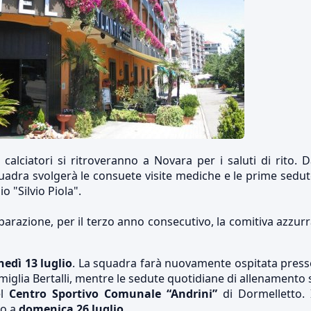
 calciatori si ritroveranno a Novara per i saluti di rito. 
quadra svolgerà le consuete visite mediche e le prime sedu
o "Silvio Piola".
eparazione, per il terzo anno consecutivo, la comitiva azzur
nedì 13 luglio
. La squadra farà nuovamente ospitata press
miglia Bertalli, mentre le sedute quotidiane di allenamento 
el
Centro Sportivo Comunale “Andrini”
di Dormelletto. 
no a
domenica 26 luglio
.