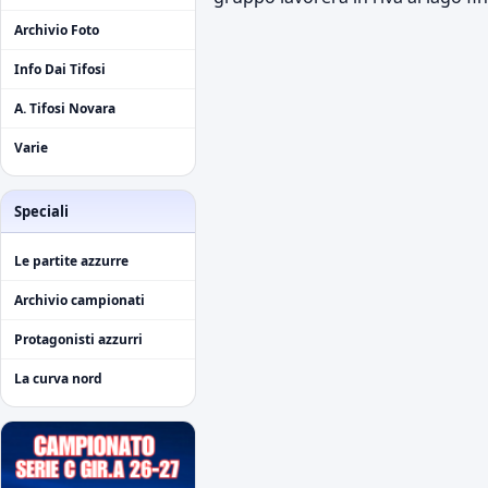
Archivio Foto
Info Dai Tifosi
A. Tifosi Novara
Varie
Speciali
Le partite azzurre
Archivio campionati
Protagonisti azzurri
La curva nord