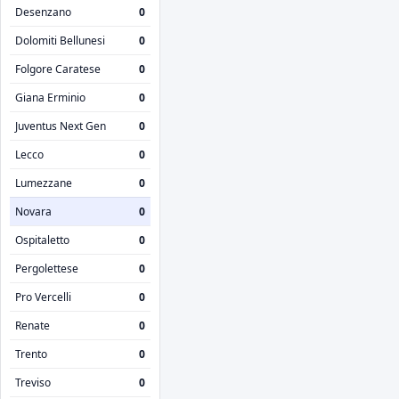
Desenzano
0
Dolomiti Bellunesi
0
Folgore Caratese
0
Giana Erminio
0
Juventus Next Gen
0
Lecco
0
Lumezzane
0
Novara
0
Ospitaletto
0
Pergolettese
0
Pro Vercelli
0
Renate
0
Trento
0
Treviso
0