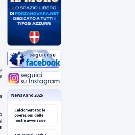
Da
te
News Anno 2026
ra
Calciomercato: le
o
operazioni delle
si
nostre avversarie
Il