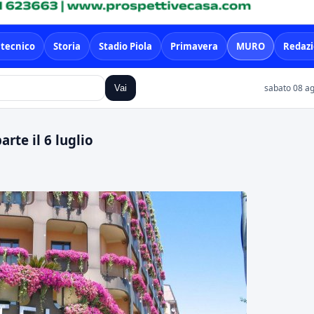
 tecnico
Storia
Stadio Piola
Primavera
MURO
Redaz
sabato 08 ag
Vai
arte il 6 luglio