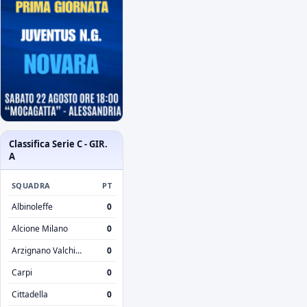
Classifica Serie C - GIR.
A
SQUADRA
PT
Albinoleffe
0
Alcione Milano
0
Arzignano Valchiampo
0
Carpi
0
Cittadella
0