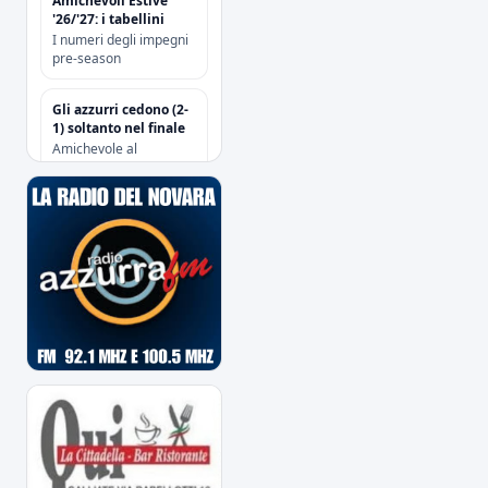
Amichevoli Estive
'26/'27: i tabellini
I numeri degli impegni
pre-season
Gli azzurri cedono (2-
1) soltanto nel finale
Amichevole al
“Sannazzari” di Chiavari
tra Entella e Novara
Risoluzione
contrattuale con
Attanasio e Camolese
Risoluzione
contrattuale con
Alberti
Acquisti/Cessioni
"Sessione Estiva
2026/2027"
tutte le operazioni degli