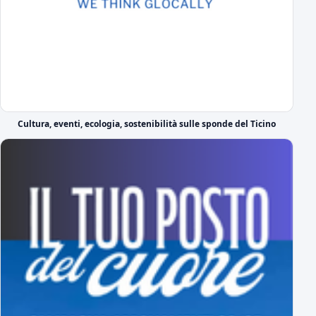
Prima giornata Serie C: JuventusNG-Novara
Svelato il calendario del girone A di Serie C
Le prime parole in azzurro di Lorenzo Moretti
Nel giorno della sua presentazione ufficiale
Il DS azzurro Boveri presenta Lorenzo Moretti
Cultura, eventi, ecologia, sostenibilità sulle sponde del Ticino
il video di presentazione
Ufficiale: ecco il Girone A di Serie C
tutti gli avversari degli azzurri