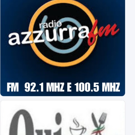
L'Editoriale Azzurro
a cura di Massimo Barbero
Espugnato Bogliasco: Sampdoria 1 - Novara 2
terzo successo estivo per gli azzurri di Birindelli
Sampdoria-Novara: le formazioni ufficiali!
Assenti Da Graca e Lanini per affaticamento
Primavera: il calendario completo
tutti gli impegni degli azzurrini
Novara: ecco gli orari delle prime 8 giornate
esordio ad Alessandria il 22 agosto alle 18
Virtus Entella-Novara: tutte le info
per l'amichevole del 5 agosto 2026
Al via il ritiro ligure: Bogliasco prossima tappa!
Sampdoria-Novara; sabato pomeriggio in diretta TV