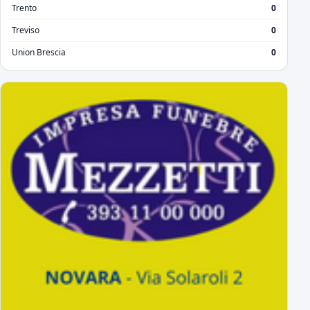
Trento
0
Treviso
0
Union Brescia
0