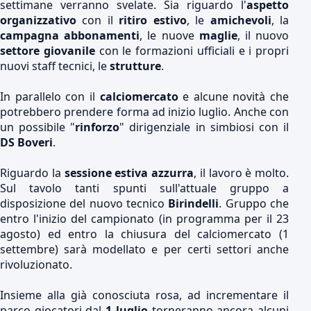
settimane verranno svelate. Sia riguardo l'
aspetto
organizzativo
con il
ritiro estivo
, le
amichevoli
, la
campagna abbonamenti
, le nuove
maglie
, il nuovo
settore giovanile
con le formazioni ufficiali e i propri
nuovi staff tecnici, le
strutture
.
In parallelo con il
calciomercato
e alcune novità che
potrebbero prendere forma ad inizio luglio. Anche con
un possibile "
rinforzo
" dirigenziale in simbiosi con il
DS Boveri
.
Riguardo la
sessione estiva azzurra
, il lavoro è molto.
Sul tavolo tanti spunti sull'attuale gruppo a
disposizione del nuovo tecnico
Birindelli
. Gruppo che
entro l'inizio del campionato (in programma per il 23
agosto) ed entro la chiusura del calciomercato (1
settembre) sarà modellato e per certi settori anche
rivoluzionato.
Insieme alla già conosciuta rosa, ad incrementare il
parco giocatori dal
1 luglio
torneranno ancora alcuni