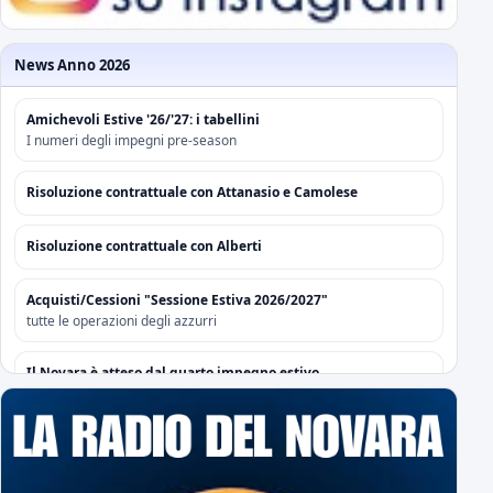
News Anno 2026
Amichevoli Estive '26/'27: i tabellini
I numeri degli impegni pre-season
Risoluzione contrattuale con Attanasio e Camolese
Risoluzione contrattuale con Alberti
Acquisti/Cessioni "Sessione Estiva 2026/2027"
tutte le operazioni degli azzurri
Il Novara è atteso dal quarto impegno estivo
Mercoledì a Chiavari. Tra amichevoli e mercato...
Orari Biglietteria "Silvio Piola"
Per poter sottoscrivere gli abbonamenti