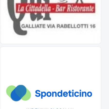
Abbonamenti Novara 2026/2027: tutte le tariffe
interi, ridotti, promo
Primavera Novara: ecco il girone!
tutti gli avversari degli azzurrini
Primo Turno C.Italia Serie C: AlcioneMilano-Novara
chi passa giocherà in casa contro la vincente di Livorno-Reggiana
DS Boveri "Avvio impegnativo, ci faremo trovare pronti"
il commento del DS sul calendario di serie C
Il cammino completo del Novara in campionato
tutti gli incontri
A Novembre e Marzo i "derby" con la Pro Vercelli
Prima in trasferta poi in casa
Serie C 2026-27 Gir.A, il calendario