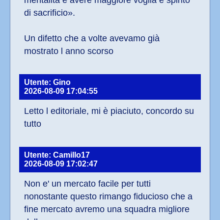
mentalità e avere maggiore voglia e spirito 
di sacrificio».
Un difetto che a volte avevamo già 
mostrato l anno scorso
Utente: Gino
2026-08-09 17:04:55
Letto l editoriale, mi è piaciuto, concordo su 
tutto
Utente: Camillo17
2026-08-09 17:02:47
Non e' un mercato facile per tutti 
nonostante questo rimango fiducioso che a 
fine mercato avremo una squadra migliore 