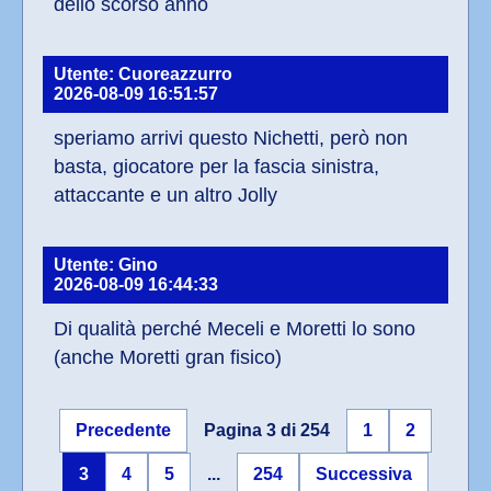
dello scorso anno
Utente: Cuoreazzurro
2026-08-09 16:51:57
speriamo arrivi questo Nichetti, però non 
basta, giocatore per la fascia sinistra, 
attaccante e un altro Jolly
Utente: Gino
2026-08-09 16:44:33
Di qualità perché Meceli e Moretti lo sono 
(anche Moretti gran fisico)
Precedente
Pagina 3 di 254
1
2
3
4
5
...
254
Successiva