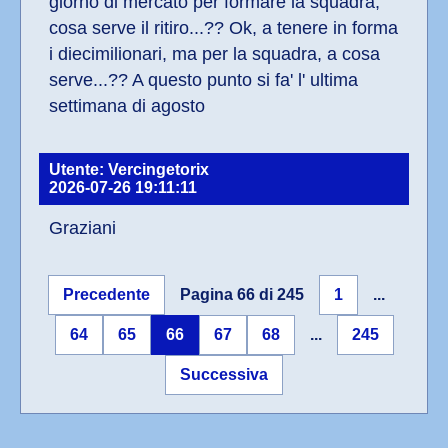
giorno di mercato per formare la squadra, 
cosa serve il ritiro...?? Ok, a tenere in forma 
i diecimilionari, ma per la squadra, a cosa 
serve...?? A questo punto si fa' l' ultima 
settimana di agosto
Utente: Vercingetorix
2026-07-26 19:11:11
Graziani
Precedente
Pagina 66 di 245
1
...
64
65
66
67
68
...
245
Successiva