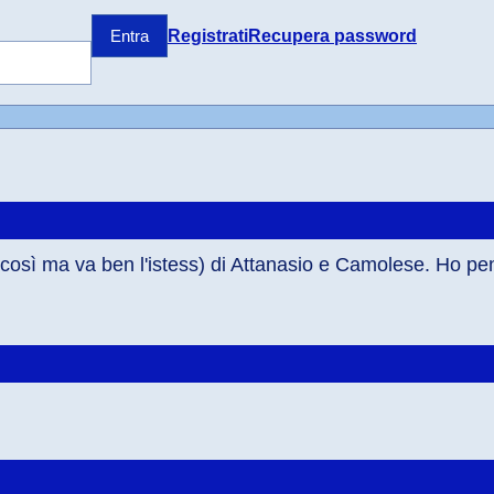
Registrati
Recupera password
Entra
 è così ma va ben l'istess) di Attanasio e Camolese. Ho pe