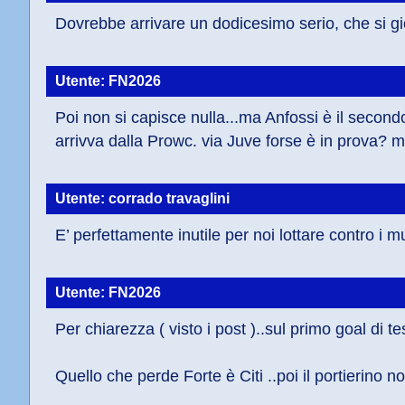
Dovrebbe arrivare un dodicesimo serio, che si gio
Utente: FN2026
Poi non si capisce nulla...ma Anfossi è il seco
arrivva dalla Prowc. via Juve forse è in prova? 
Utente: corrado travaglini
E’ perfettamente inutile per noi lottare contro 
Utente: FN2026
Per chiarezza ( visto i post )..sul primo goal di tes
Quello che perde Forte è Citi ..poi il portierino