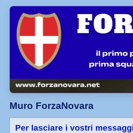
Muro ForzaNovara
Per lasciare i vostri messag