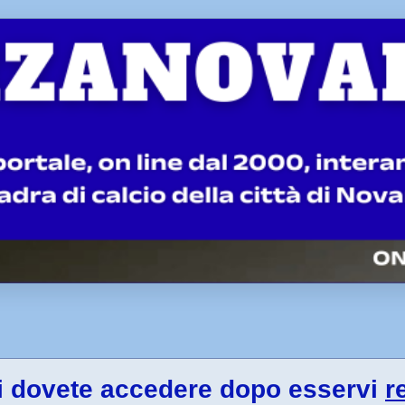
gi dovete accedere dopo esservi
r