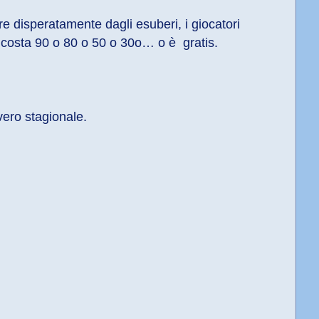
re disperatamente dagli esuberi, i giocatori 
 costa 90 o 80 o 50 o 30o… o è  gratis.
vero stagionale.