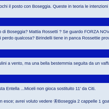
chi il posto con Boseggia. Queste in teoria le intenzioni
ndo di Boseggia? Mattia Rossetti ? Se guardo FORZA NOVAR
mi perdo qualcosa? Birindelli tiene in panca Rossettie p
i mulini a vento, ma una bella bestemmia seguita da un va
ta Entella ...Miceli non gioca sostituito 11' da Citi.
 non esce; avrei voluto vedere 🦋Boseggia 2 cappelle 1 goa