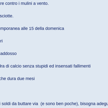
re contro i mulini a vento.
ciotte.
ntemporanea alle 15 della domenica
ri
ta addosso
ra di calcio senza stupidi ed insensati fallimenti
e che dura due mesi
i soldi da buttare via  (e sono ben poche), bisogna adegu