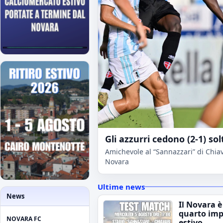
Gli azzurri cedono (2-1) sol
Amichevole al “Sannazzari” di Chiava
Novara
Ultime news
News
Il Novara è
quarto im
NOVARA FC
estivo