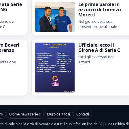
nata Serie
Le prime parole in
sNG-
azzurro di Lorenzo
Moretti
dario del
Nel giorno della sua
ie C
presentazione ufficiale
ro Boveri
Ufficiale: ecco il
orenzo
Girone A di Serie C
tutti gli avversari degli
sentazione
azzurri
ro
Ultime news serie c
Muro dei tifosi
Contatti
a di calcio della città di Novara e a tutti i suoi tifosi on line dal 2000 da un'idea d