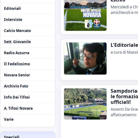
Mercoledì a Chi
Editoriali
amichevoli e me
Interviste
Calcio Mercato
Sett. Giovanile
L'Editorial
a cura di Mass
Radio Azzurra
Il Fedelissimo
Novara Senior
Archivio Foto
Sampdoria
le formazi
Info Dai Tifosi
ufficiali!
A. Tifosi Novara
Assenti Da Grac
affaticamento
Varie
Speciali