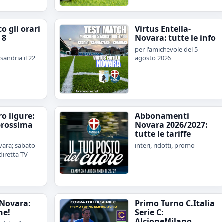
o gli orari
Virtus Entella-
 8
Novara: tutte le info
per l'amichevole del 5
sandria il 22
agosto 2026
iro ligure:
Abbonamenti
prossima
Novara 2026/2027:
tutte le tariffe
ara; sabato
interi, ridotti, promo
diretta TV
Novara:
Primo Turno C.Italia
ne!
Serie C:
AlcioneMilano-