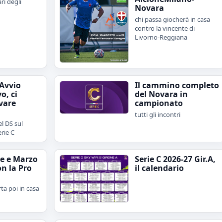
ari degli
Novara
chi passa giocherà in casa
contro la vincente di
Livorno-Reggiana
"Avvio
Il cammino completo
o, ci
del Novara in
vare
campionato
tutti gli incontri
l DS sul
erie C
e e Marzo
Serie C 2026-27 Gir.A,
on la Pro
il calendario
rta poi in casa