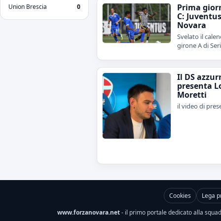
Prima gior
Union Brescia
0
C: Juventu
Novara
Svelato il calen
girone A di Ser
Il DS azzur
presenta L
Moretti
il video di pre
Cookies
Lega p
www.forzanovara.net
- il primo portale dedicato alla squadr