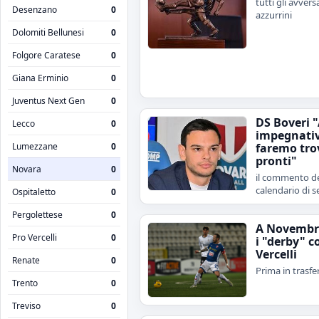
tutti gli avvers
Desenzano
0
azzurrini
Dolomiti Bellunesi
0
Folgore Caratese
0
Giana Erminio
0
Juventus Next Gen
0
DS Boveri 
Lecco
0
impegnativ
Lumezzane
0
faremo tro
pronti"
Novara
0
il commento de
calendario di s
Ospitaletto
0
Pergolettese
0
A Novembr
Pro Vercelli
0
i "derby" c
Vercelli
Renate
0
Prima in trasfe
Trento
0
Treviso
0