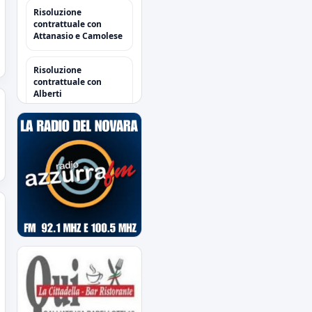
Risoluzione
contrattuale con
Attanasio e Camolese
Risoluzione
contrattuale con
Alberti
Acquisti/Cessioni
"Sessione Estiva
2026/2027"
tutte le operazioni degli
azzurri
Il Novara è atteso dal
quarto impegno
estivo
Mercoledì a Chiavari.
Tra amichevoli e
mercato...
Orari Biglietteria