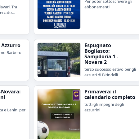
Per poter sottoscrivere gli
avari. Tra
abbonamenti
rcato...
e Azzurro
Espugnato
Bogliasco:
imo Barbero
Sampdoria 1 -
Novara 2
terzo successo estivo per gli
azzurri di Birindelli
-Novara:
Primavera: il
oni
calendario completo
tutti gli impegni degli
a e Lanini per
azzurrini