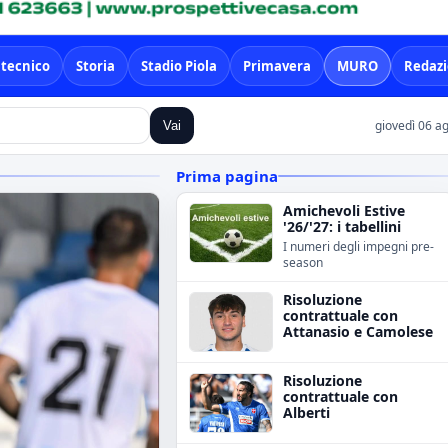
 tecnico
Storia
Stadio Piola
Primavera
MURO
Redaz
giovedì 06 a
Vai
Prima pagina
Amichevoli Estive
'26/'27: i tabellini
I numeri degli impegni pre-
season
Risoluzione
contrattuale con
Attanasio e Camolese
Risoluzione
contrattuale con
Alberti