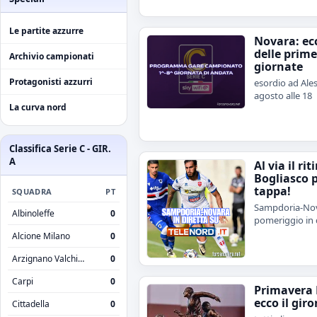
Le partite azzurre
Novara: ecc
delle prime
Archivio campionati
giornate
Protagonisti azzurri
esordio ad Ales
agosto alle 18
La curva nord
Classifica Serie C - GIR.
A
Al via il rit
Bogliasco 
tappa!
SQUADRA
PT
Sampdoria-Nov
Albinoleffe
0
pomeriggio in 
Alcione Milano
0
Arzignano Valchiampo
0
Carpi
0
Primavera 
ecco il giro
Cittadella
0