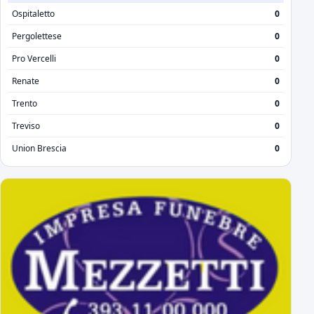
Ospitaletto
0
Pergolettese
0
Pro Vercelli
0
Renate
0
Trento
0
Treviso
0
Union Brescia
0