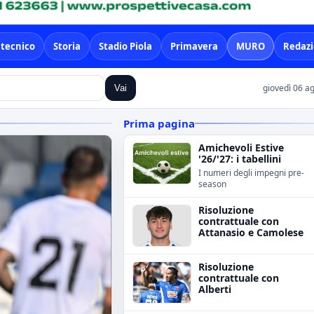
 tecnico
Storia
Stadio Piola
Primavera
MURO
Redaz
giovedì 06 a
Vai
Prima pagina
Amichevoli Estive
'26/'27: i tabellini
I numeri degli impegni pre-
season
Risoluzione
contrattuale con
Attanasio e Camolese
Risoluzione
contrattuale con
Alberti