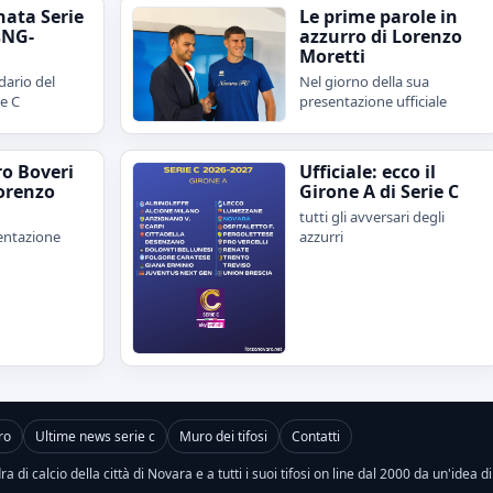
nata Serie
Le prime parole in
sNG-
azzurro di Lorenzo
Moretti
dario del
Nel giorno della sua
ie C
presentazione ufficiale
ro Boveri
Ufficiale: ecco il
orenzo
Girone A di Serie C
tutti gli avversari degli
sentazione
azzurri
ro
Ultime news serie c
Muro dei tifosi
Contatti
a di calcio della città di Novara e a tutti i suoi tifosi on line dal 2000 da un'idea d