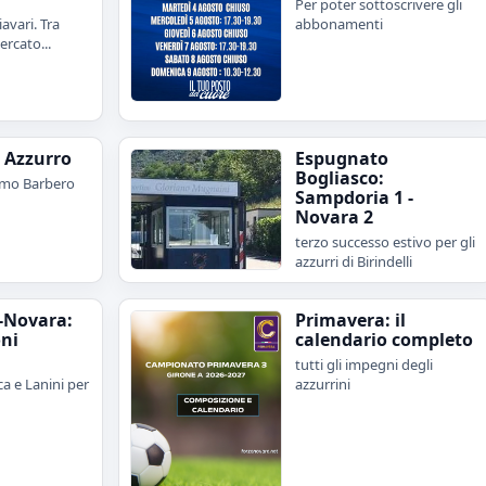
Per poter sottoscrivere gli
avari. Tra
abbonamenti
rcato...
e Azzurro
Espugnato
Bogliasco:
imo Barbero
Sampdoria 1 -
Novara 2
terzo successo estivo per gli
azzurri di Birindelli
-Novara:
Primavera: il
oni
calendario completo
tutti gli impegni degli
a e Lanini per
azzurrini