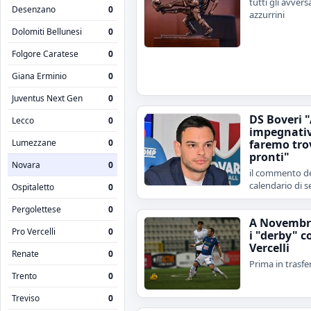
tutti gli avvers
Desenzano
0
azzurrini
Dolomiti Bellunesi
0
Folgore Caratese
0
Giana Erminio
0
Juventus Next Gen
0
DS Boveri 
Lecco
0
impegnativ
Lumezzane
0
faremo tro
pronti"
Novara
0
il commento de
calendario di s
Ospitaletto
0
Pergolettese
0
A Novembr
Pro Vercelli
0
i "derby" c
Vercelli
Renate
0
Prima in trasfe
Trento
0
Treviso
0