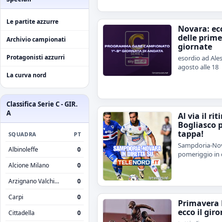
Le partite azzurre
Novara: ecc
delle prime
Archivio campionati
giornate
Protagonisti azzurri
esordio ad Ales
agosto alle 18
La curva nord
Classifica Serie C - GIR.
A
Al via il rit
Bogliasco 
tappa!
SQUADRA
PT
Sampdoria-Nov
Albinoleffe
0
pomeriggio in 
Alcione Milano
0
Arzignano Valchiampo
0
Carpi
0
Primavera 
ecco il giro
Cittadella
0