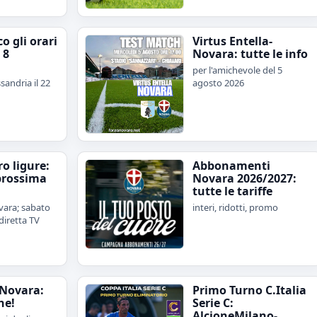
o gli orari
Virtus Entella-
 8
Novara: tutte le info
per l'amichevole del 5
sandria il 22
agosto 2026
iro ligure:
Abbonamenti
prossima
Novara 2026/2027:
tutte le tariffe
ara; sabato
interi, ridotti, promo
diretta TV
Novara:
Primo Turno C.Italia
ne!
Serie C:
AlcioneMilano-