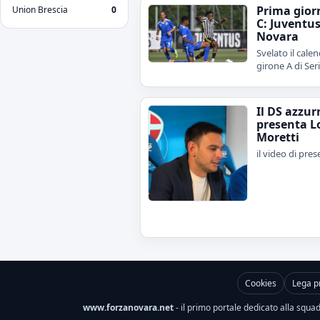
Prima gior
Union Brescia
0
C: Juventu
Novara
Svelato il calen
girone A di Ser
Il DS azzur
presenta L
Moretti
il video di pre
Cookies
Lega p
www.forzanovara.net
- il primo portale dedicato alla squadr