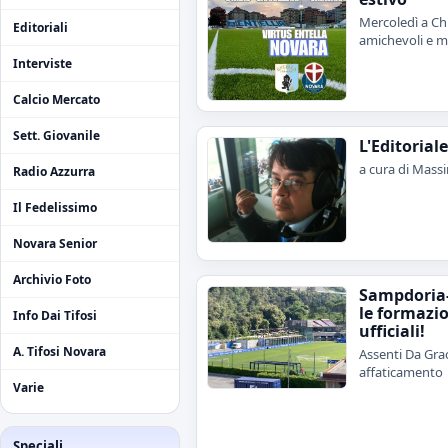
Mercoledì a Chi
Editoriali
amichevoli e me
Interviste
Calcio Mercato
Sett. Giovanile
L'Editorial
a cura di Mass
Radio Azzurra
Il Fedelissimo
Novara Senior
Archivio Foto
Sampdoria
le formazi
Info Dai Tifosi
ufficiali!
A. Tifosi Novara
Assenti Da Grac
affaticamento
Varie
Speciali