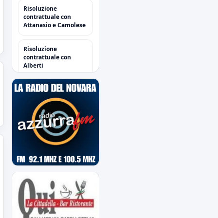
Risoluzione
contrattuale con
Attanasio e Camolese
Risoluzione
contrattuale con
Alberti
Acquisti/Cessioni
"Sessione Estiva
2026/2027"
tutte le operazioni degli
azzurri
Il Novara è atteso dal
quarto impegno
estivo
Mercoledì a Chiavari.
Tra amichevoli e
mercato...
Orari Biglietteria