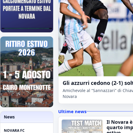
Gli azzurri cedono (2-1) sol
Amichevole al “Sannazzari” di Chiava
Novara
Ultime news
News
Il Novara è
quarto im
NOVARA FC
estivo