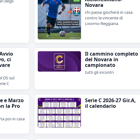
ari degli
Novara
chi passa giocherà in casa
contro la vincente di
Livorno-Reggiana
"Avvio
Il cammino completo
o, ci
del Novara in
vare
campionato
tutti gli incontri
l DS sul
erie C
e e Marzo
Serie C 2026-27 Gir.A,
on la Pro
il calendario
rta poi in casa