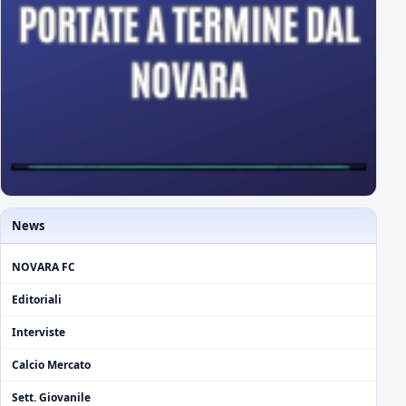
News
NOVARA FC
Editoriali
Interviste
Calcio Mercato
Sett. Giovanile