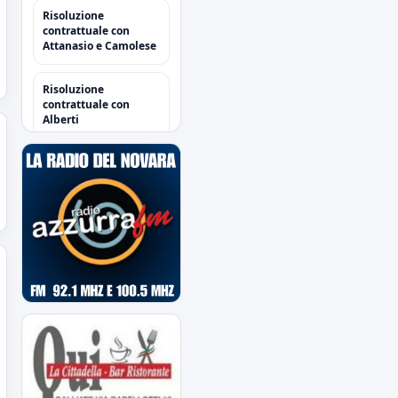
Risoluzione
contrattuale con
Attanasio e Camolese
Risoluzione
contrattuale con
Alberti
Acquisti/Cessioni
"Sessione Estiva
2026/2027"
tutte le operazioni degli
azzurri
Il Novara è atteso dal
quarto impegno
estivo
Mercoledì a Chiavari.
Tra amichevoli e
mercato...
Orari Biglietteria