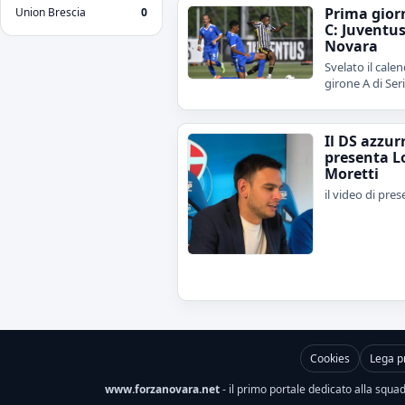
Prima gior
Union Brescia
0
C: Juventu
Novara
Svelato il calen
girone A di Ser
Il DS azzur
presenta L
Moretti
il video di pre
Cookies
Lega p
www.forzanovara.net
- il primo portale dedicato alla squadr