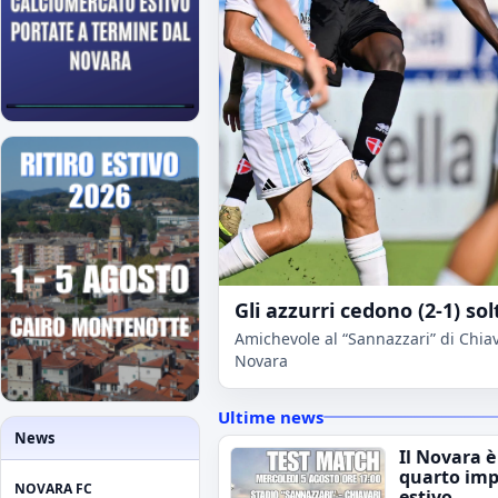
Gli azzurri cedono (2-1) sol
Amichevole al “Sannazzari” di Chiava
Novara
Ultime news
News
Il Novara è
quarto im
NOVARA FC
estivo