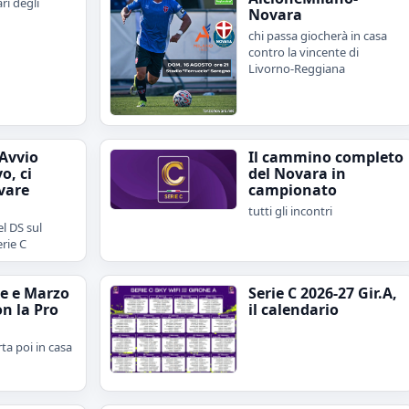
ari degli
Novara
chi passa giocherà in casa
contro la vincente di
Livorno-Reggiana
"Avvio
Il cammino completo
o, ci
del Novara in
vare
campionato
tutti gli incontri
l DS sul
erie C
e e Marzo
Serie C 2026-27 Gir.A,
on la Pro
il calendario
rta poi in casa