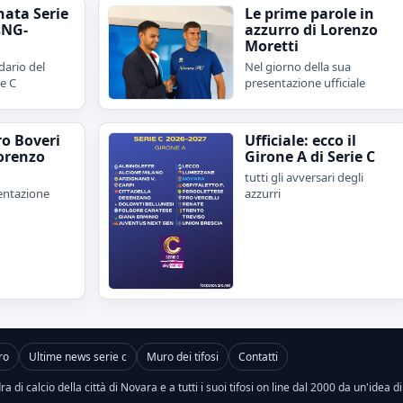
nata Serie
Le prime parole in
sNG-
azzurro di Lorenzo
Moretti
dario del
Nel giorno della sua
ie C
presentazione ufficiale
ro Boveri
Ufficiale: ecco il
orenzo
Girone A di Serie C
tutti gli avversari degli
sentazione
azzurri
ro
Ultime news serie c
Muro dei tifosi
Contatti
a di calcio della città di Novara e a tutti i suoi tifosi on line dal 2000 da un'idea d