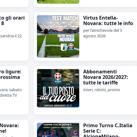
o gli orari
Virtus Entella-
 8
Novara: tutte le info
per l'amichevole del 5
sandria il 22
agosto 2026
iro ligure:
Abbonamenti
prossima
Novara 2026/2027:
tutte le tariffe
ara; sabato
interi, ridotti, promo
diretta TV
Novara:
Primo Turno C.Italia
ne!
Serie C:
AlcioneMilano-