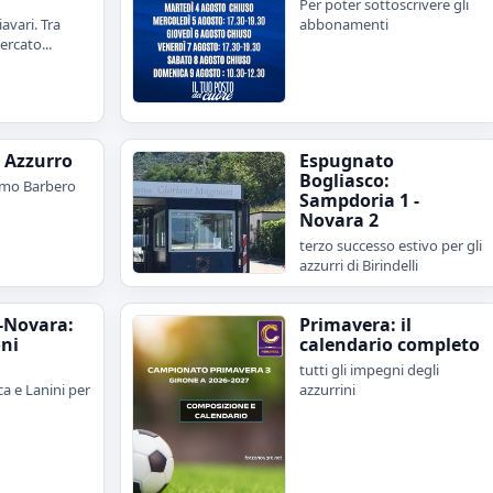
Per poter sottoscrivere gli
avari. Tra
abbonamenti
rcato...
e Azzurro
Espugnato
Bogliasco:
imo Barbero
Sampdoria 1 -
Novara 2
terzo successo estivo per gli
azzurri di Birindelli
-Novara:
Primavera: il
oni
calendario completo
tutti gli impegni degli
a e Lanini per
azzurrini