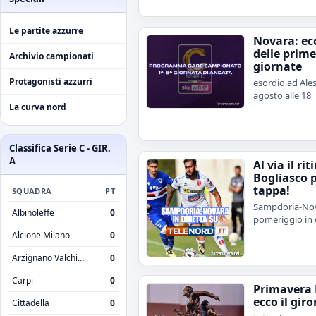
Le partite azzurre
Novara: ecc
delle prime
Archivio campionati
giornate
Protagonisti azzurri
esordio ad Ales
agosto alle 18
La curva nord
Classifica Serie C - GIR.
A
Al via il rit
Bogliasco 
tappa!
SQUADRA
PT
Sampdoria-Nov
Albinoleffe
0
pomeriggio in 
Alcione Milano
0
Arzignano Valchiampo
0
Carpi
0
Primavera 
ecco il giro
Cittadella
0