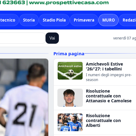
 tecnico
Storia
Stadio Piola
Primavera
MURO
Redaz
venerdì 07 a
Vai
Prima pagina
Amichevoli Estive
'26/'27: i tabellini
I numeri degli impegni pre-
season
Risoluzione
contrattuale con
Attanasio e Camolese
Risoluzione
contrattuale con
Alberti