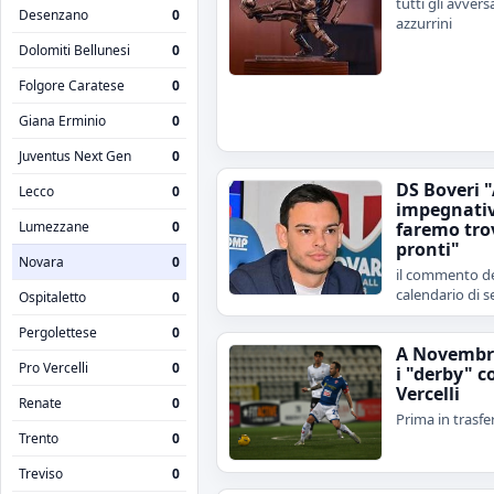
tutti gli avvers
Desenzano
0
azzurrini
Dolomiti Bellunesi
0
Folgore Caratese
0
Giana Erminio
0
Juventus Next Gen
0
DS Boveri 
Lecco
0
impegnativ
Lumezzane
0
faremo tro
pronti"
Novara
0
il commento de
calendario di s
Ospitaletto
0
Pergolettese
0
A Novembr
Pro Vercelli
0
i "derby" c
Vercelli
Renate
0
Prima in trasfe
Trento
0
Treviso
0