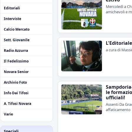
Mercoledì a Chi
Editoriali
amichevoli e me
Interviste
Calcio Mercato
Sett. Giovanile
L'Editorial
a cura di Mass
Radio Azzurra
Il Fedelissimo
Novara Senior
Archivio Foto
Sampdoria
le formazi
Info Dai Tifosi
ufficiali!
A. Tifosi Novara
Assenti Da Grac
affaticamento
Varie
Speciali