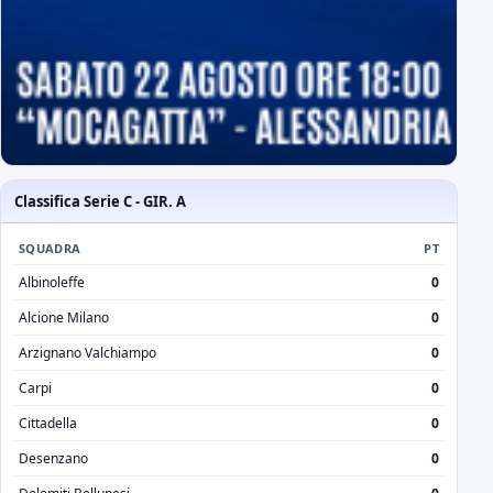
Classifica Serie C - GIR. A
SQUADRA
PT
Albinoleffe
0
Alcione Milano
0
Arzignano Valchiampo
0
Carpi
0
Cittadella
0
Desenzano
0