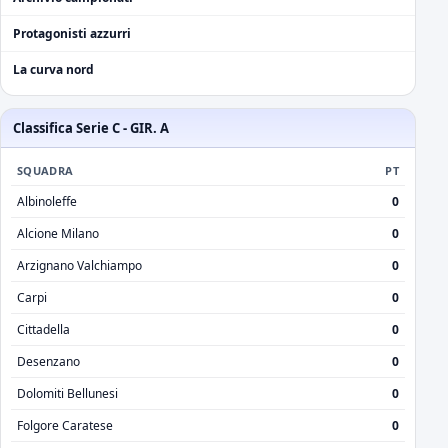
Protagonisti azzurri
La curva nord
Classifica Serie C - GIR. A
SQUADRA
PT
Albinoleffe
0
Alcione Milano
0
Arzignano Valchiampo
0
Carpi
0
Cittadella
0
Desenzano
0
Dolomiti Bellunesi
0
Folgore Caratese
0