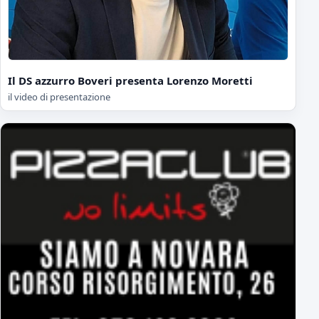
Il DS azzurro Boveri presenta Lorenzo Moretti
il video di presentazione