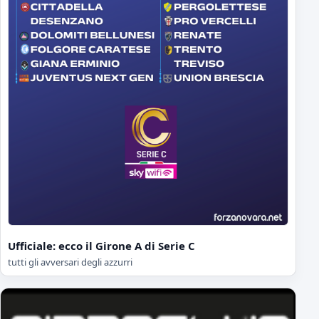
Ufficiale: ecco il Girone A di Serie C
tutti gli avversari degli azzurri