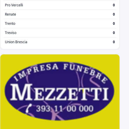
Pro Vercelli
0
Renate
0
Trento
0
Treviso
0
Union Brescia
0