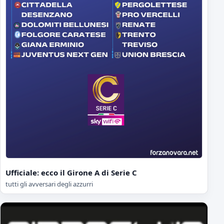
Ufficiale: ecco il Girone A di Serie C
tutti gli avversari degli azzurri