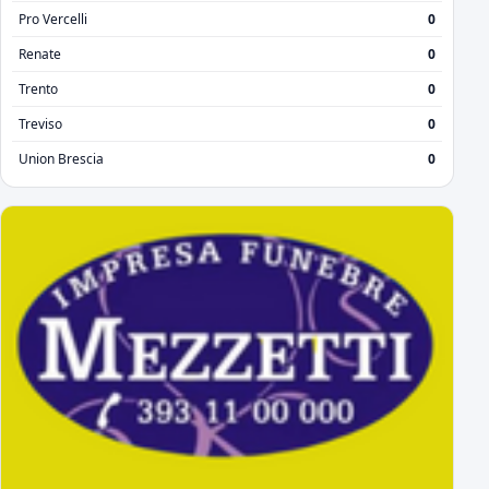
Pro Vercelli
0
Renate
0
Trento
0
Treviso
0
Union Brescia
0