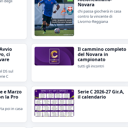
ari degli
Novara
chi passa giocherà in casa
contro la vincente di
Livorno-Reggiana
"Avvio
Il cammino completo
o, ci
del Novara in
vare
campionato
tutti gli incontri
l DS sul
erie C
e e Marzo
Serie C 2026-27 Gir.A,
on la Pro
il calendario
rta poi in casa