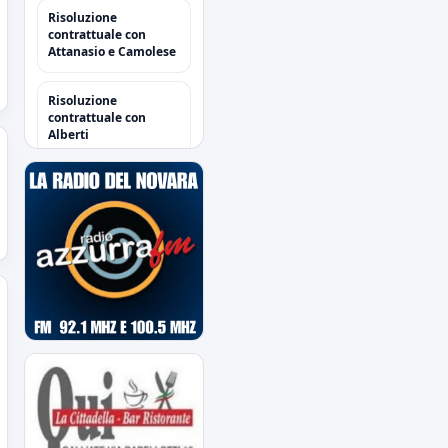
Risoluzione
contrattuale con
Attanasio e Camolese
Risoluzione
contrattuale con
Alberti
Acquisti/Cessioni
"Sessione Estiva
2026/2027"
tutte le operazioni degli
azzurri
Il Novara è atteso dal
quarto impegno
estivo
Mercoledì a Chiavari.
Tra amichevoli e
mercato...
Orari Biglietteria