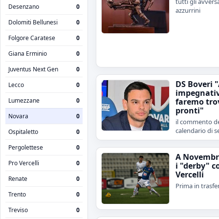
tutti gli avvers
Desenzano
0
azzurrini
Dolomiti Bellunesi
0
Folgore Caratese
0
Giana Erminio
0
Juventus Next Gen
0
DS Boveri 
Lecco
0
impegnativ
Lumezzane
0
faremo tro
pronti"
Novara
0
il commento de
calendario di s
Ospitaletto
0
Pergolettese
0
A Novembr
Pro Vercelli
0
i "derby" c
Vercelli
Renate
0
Prima in trasfe
Trento
0
Treviso
0