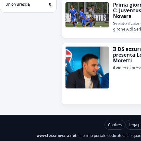
Prima gior
Union Brescia
0
C: Juventu
Novara
Svelato il calen
girone A di Ser
Il DS azzur
presenta L
Moretti
il video di pre
Cookies
Lega p
www.forzanovara.net
- il primo portale dedicato alla squadr