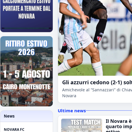
Gli azzurri cedono (2-1) sol
Amichevole al “Sannazzari” di Chiava
Novara
Ultime news
News
Il Novara è
quarto im
NOVARA FC
estivo