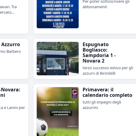
Per poter sottoscrivere gli
avari. Tra
abbonamenti
rcato...
e Azzurro
Espugnato
Bogliasco:
imo Barbero
Sampdoria 1 -
Novara 2
terzo successo estivo per gli
azzurri di Birindelli
-Novara:
Primavera: il
oni
calendario completo
tutti gli impegni degli
a e Lanini per
azzurrini