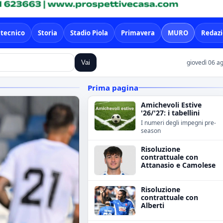
 tecnico
Storia
Stadio Piola
Primavera
MURO
Redaz
giovedì 06 a
Vai
Prima pagina
Amichevoli Estive
'26/'27: i tabellini
I numeri degli impegni pre-
season
Risoluzione
contrattuale con
Attanasio e Camolese
Risoluzione
contrattuale con
Alberti