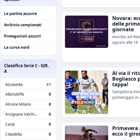
Le partite azzurre
Novara: ecc
delle prime
Archivio campionati
giornate
Protagonisti azzurri
esordio ad Ales
agosto alle 18
La curva nord
Classifica Serie C - GIR.
A
Al via il rit
Bogliasco 
tappa!
SQUADRA
PT
Sampdoria-Nov
Albinoleffe
0
pomeriggio in 
Alcione Milano
0
Arzignano Valchiampo
0
Carpi
0
Primavera 
ecco il giro
Cittadella
0