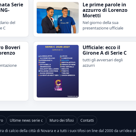
nata Serie
Le prime parole in
sNG-
azzurro di Lorenzo
Moretti
dario del
Nel giorno della sua
ie C
presentazione ufficiale
ro Boveri
Ufficiale: ecco il
orenzo
Girone A di Serie C
tutti gli avversari degli
sentazione
azzurri
ro
Ultime news serie c
Muro dei tifosi
Contatti
a di calcio della città di Novara e a tutti i suoi tifosi on line dal 2000 da un'idea d