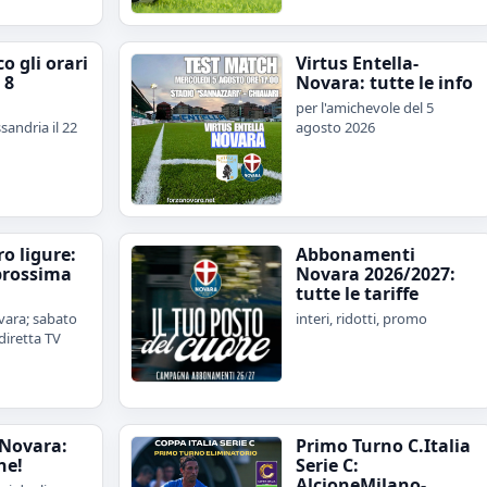
o gli orari
Virtus Entella-
 8
Novara: tutte le info
per l'amichevole del 5
sandria il 22
agosto 2026
iro ligure:
Abbonamenti
prossima
Novara 2026/2027:
tutte le tariffe
ara; sabato
interi, ridotti, promo
diretta TV
Novara:
Primo Turno C.Italia
ne!
Serie C:
AlcioneMilano-