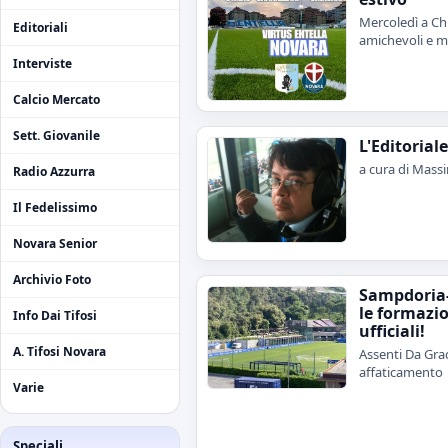
Mercoledì a Chi
Editoriali
amichevoli e me
Interviste
Calcio Mercato
Sett. Giovanile
L'Editorial
a cura di Mass
Radio Azzurra
Il Fedelissimo
Novara Senior
Archivio Foto
Sampdoria
le formazi
Info Dai Tifosi
ufficiali!
A. Tifosi Novara
Assenti Da Grac
affaticamento
Varie
Speciali