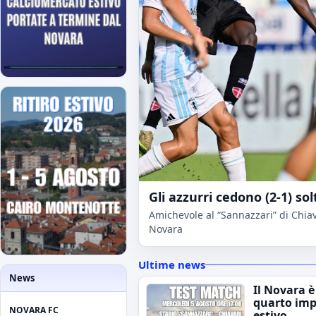
Gli azzurri cedono (2-1) sol
Amichevole al “Sannazzari” di Chiava
Novara
Ultime news
News
Il Novara è
quarto im
NOVARA FC
estivo