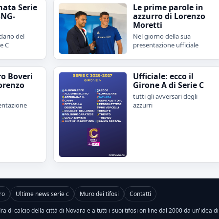
nata Serie
Le prime parole in
sNG-
azzurro di Lorenzo
Moretti
dario del
Nel giorno della sua
ie C
presentazione ufficiale
ro Boveri
Ufficiale: ecco il
orenzo
Girone A di Serie C
tutti gli avversari degli
sentazione
azzurri
ro
Ultime news serie c
Muro dei tifosi
Contatti
a di calcio della città di Novara e a tutti i suoi tifosi on line dal 2000 da un'idea d