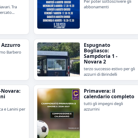
Per poter sottoscrivere gli
avari. Tra
abbonamenti
rcato...
e Azzurro
Espugnato
Bogliasco:
imo Barbero
Sampdoria 1 -
Novara 2
terzo successo estivo per gli
azzurri di Birindelli
-Novara:
Primavera: il
oni
calendario completo
tutti gli impegni degli
a e Lanini per
azzurrini