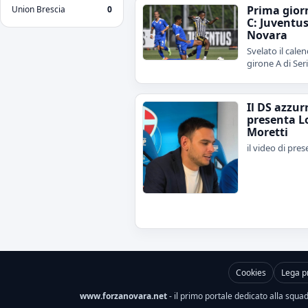
Prima gior
Union Brescia
0
C: Juventu
Novara
Svelato il calen
girone A di Ser
Il DS azzur
presenta L
Moretti
il video di pre
Cookies
Lega p
www.forzanovara.net
- il primo portale dedicato alla squadr