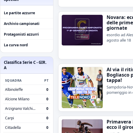
Le partite azzurre
Novara: ecc
delle prime
Archivio campionati
giornate
Protagonisti azzurri
esordio ad Ales
agosto alle 18
La curva nord
Classifica Serie C - GIR.
A
Al via il rit
Bogliasco 
tappa!
SQUADRA
PT
Sampdoria-Nov
Albinoleffe
0
pomeriggio in 
Alcione Milano
0
Arzignano Valchiampo
0
Carpi
0
Primavera 
ecco il giro
Cittadella
0