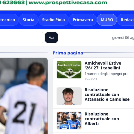
 tecnico
Storia
Stadio Piola
Primavera
MURO
Redaz
giovedì 06 a
Vai
Prima pagina
Amichevoli Estive
'26/'27: i tabellini
I numeri degli impegni pre-
season
Risoluzione
contrattuale con
Attanasio e Camolese
Risoluzione
contrattuale con
Alberti