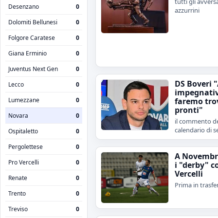
tutti gli avvers
Desenzano
0
azzurrini
Dolomiti Bellunesi
0
Folgore Caratese
0
Giana Erminio
0
Juventus Next Gen
0
DS Boveri 
Lecco
0
impegnativ
Lumezzane
0
faremo tro
pronti"
Novara
0
il commento de
calendario di s
Ospitaletto
0
Pergolettese
0
A Novembr
Pro Vercelli
0
i "derby" c
Vercelli
Renate
0
Prima in trasfe
Trento
0
Treviso
0