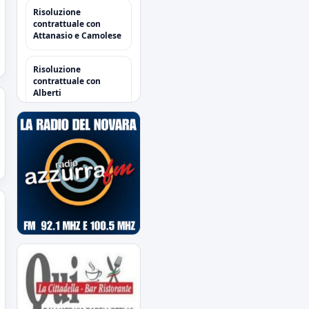
Risoluzione
contrattuale con
Attanasio e Camolese
Risoluzione
contrattuale con
Alberti
Acquisti/Cessioni
"Sessione Estiva
2026/2027"
tutte le operazioni degli
azzurri
Il Novara è atteso dal
quarto impegno
estivo
Mercoledì a Chiavari.
Tra amichevoli e
mercato...
Orari Biglietteria