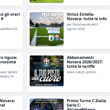
o gli orari
Virtus Entella-
 8
Novara: tutte le info
per l'amichevole del 5
sandria il 22
agosto 2026
iro ligure:
Abbonamenti
prossima
Novara 2026/2027:
tutte le tariffe
ara; sabato
interi, ridotti, promo
diretta TV
Novara:
Primo Turno C.Italia
ne!
Serie C:
AlcioneMilano-