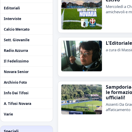
Mercoledì a Chi
Editoriali
amichevoli e me
Interviste
Calcio Mercato
Sett. Giovanile
L'Editorial
a cura di Mass
Radio Azzurra
Il Fedelissimo
Novara Senior
Archivio Foto
Sampdoria
le formazi
Info Dai Tifosi
ufficiali!
A. Tifosi Novara
Assenti Da Grac
affaticamento
Varie
Speciali