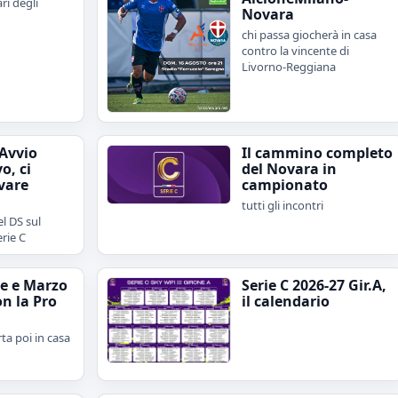
ari degli
Novara
chi passa giocherà in casa
contro la vincente di
Livorno-Reggiana
"Avvio
Il cammino completo
o, ci
del Novara in
vare
campionato
tutti gli incontri
l DS sul
erie C
e e Marzo
Serie C 2026-27 Gir.A,
on la Pro
il calendario
rta poi in casa