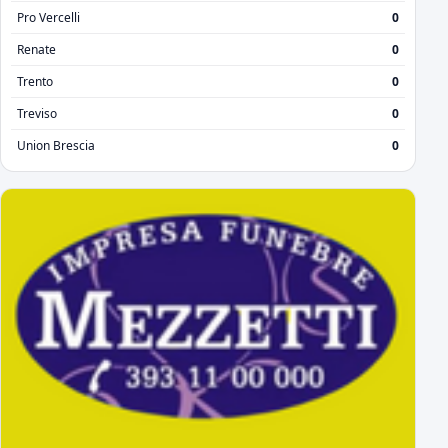
Pro Vercelli
0
Renate
0
Trento
0
Treviso
0
Union Brescia
0