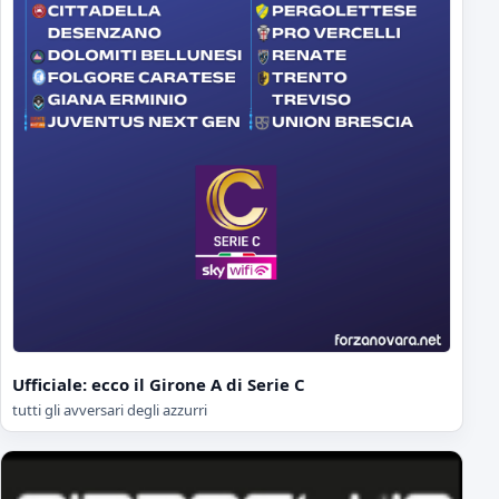
Ufficiale: ecco il Girone A di Serie C
tutti gli avversari degli azzurri