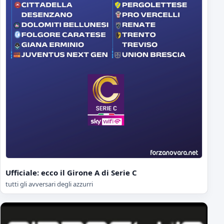
Ufficiale: ecco il Girone A di Serie C
tutti gli avversari degli azzurri