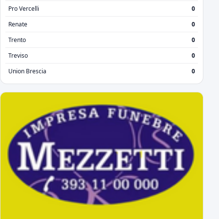
Pro Vercelli
0
Renate
0
Trento
0
Treviso
0
Union Brescia
0