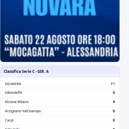
Classifica Serie C - GIR. A
SQUADRA
PT
Albinoleffe
0
Alcione Milano
0
Arzignano Valchiampo
0
Carpi
0