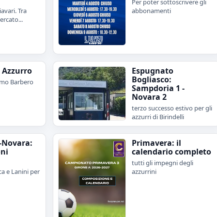
Per poter sottoscrivere gli
avari. Tra
abbonamenti
rcato...
e Azzurro
Espugnato
Bogliasco:
imo Barbero
Sampdoria 1 -
Novara 2
terzo successo estivo per gli
azzurri di Birindelli
-Novara:
Primavera: il
oni
calendario completo
tutti gli impegni degli
a e Lanini per
azzurrini