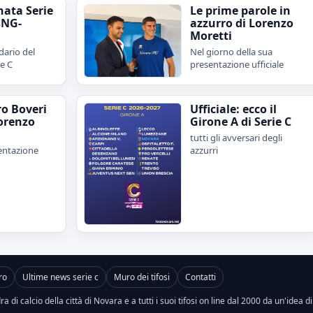
nata Serie
Le prime parole in
sNG-
azzurro di Lorenzo
Moretti
dario del
Nel giorno della sua
ie C
presentazione ufficiale
ro Boveri
Ufficiale: ecco il
orenzo
Girone A di Serie C
tutti gli avversari degli
sentazione
azzurri
ro
Ultime news serie c
Muro dei tifosi
Contatti
a di calcio della città di Novara e a tutti i suoi tifosi on line dal 2000 da un'idea d