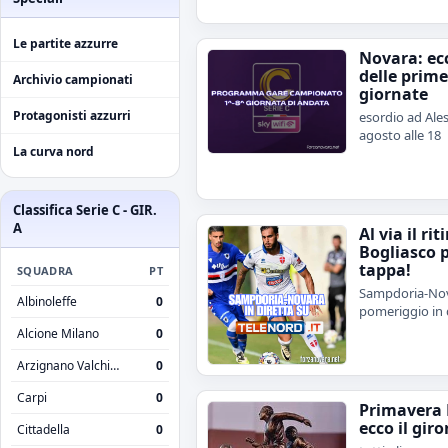
Le partite azzurre
Novara: ecc
delle prime
Archivio campionati
giornate
Protagonisti azzurri
esordio ad Ales
agosto alle 18
La curva nord
Classifica Serie C - GIR.
A
Al via il rit
Bogliasco 
tappa!
SQUADRA
PT
Sampdoria-Nov
Albinoleffe
0
pomeriggio in 
Alcione Milano
0
Arzignano Valchiampo
0
Carpi
0
Primavera 
ecco il giro
Cittadella
0