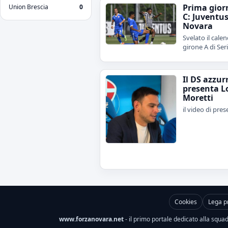
Prima gior
Union Brescia
0
C: Juventu
Novara
Svelato il calen
girone A di Ser
Il DS azzur
presenta L
Moretti
il video di pre
Cookies
Lega p
www.forzanovara.net
- il primo portale dedicato alla squadr