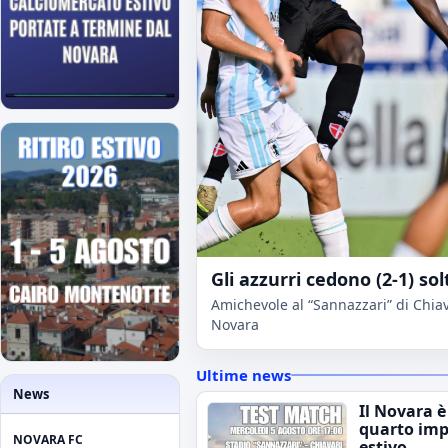
Gli azzurri cedono (2-1) sol
Amichevole al “Sannazzari” di Chiava
Novara
Ultime news
News
Il Novara è
quarto im
NOVARA FC
estivo