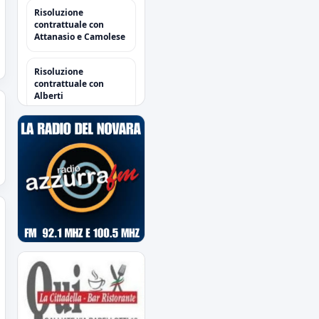
Risoluzione
contrattuale con
Attanasio e Camolese
Risoluzione
contrattuale con
Alberti
Acquisti/Cessioni
"Sessione Estiva
2026/2027"
tutte le operazioni degli
azzurri
Il Novara è atteso dal
quarto impegno
estivo
Mercoledì a Chiavari.
Tra amichevoli e
mercato...
Orari Biglietteria