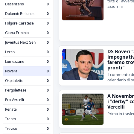
tutti gli avvers
Desenzano
0
azzurrini
Dolomiti Bellunesi
0
Folgore Caratese
0
Giana Erminio
0
Juventus Next Gen
0
DS Boveri 
Lecco
0
impegnativ
Lumezzane
0
faremo tro
pronti"
Novara
0
il commento de
calendario di s
Ospitaletto
0
Pergolettese
0
A Novembr
Pro Vercelli
0
i "derby" c
Vercelli
Renate
0
Prima in trasfe
Trento
0
Treviso
0