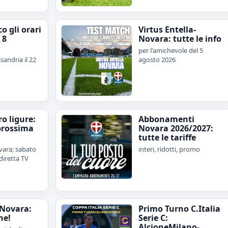
o gli orari
Virtus Entella-
 8
Novara: tutte le info
per l'amichevole del 5
sandria il 22
agosto 2026
iro ligure:
Abbonamenti
prossima
Novara 2026/2027:
tutte le tariffe
ara; sabato
interi, ridotti, promo
diretta TV
Novara:
Primo Turno C.Italia
ne!
Serie C:
AlcioneMilano-