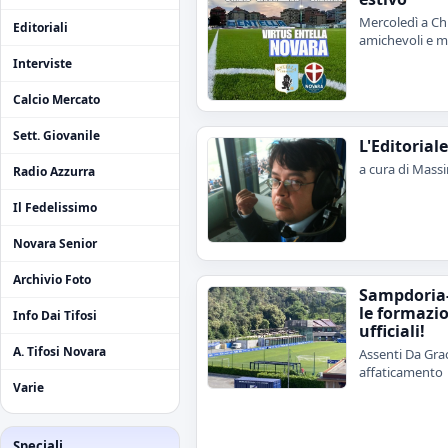
Mercoledì a Chi
Editoriali
amichevoli e me
Interviste
Calcio Mercato
Sett. Giovanile
L'Editorial
a cura di Mass
Radio Azzurra
Il Fedelissimo
Novara Senior
Archivio Foto
Sampdoria
le formazi
Info Dai Tifosi
ufficiali!
A. Tifosi Novara
Assenti Da Grac
affaticamento
Varie
Speciali