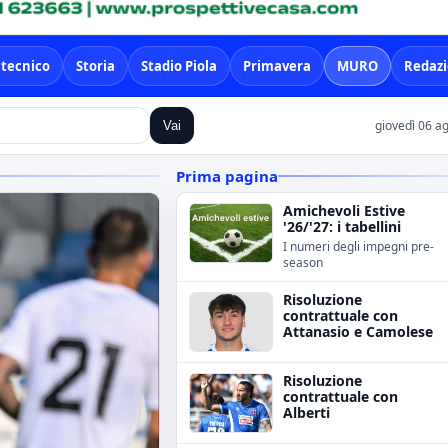
 tecnico
Storia
Stadio Piola
Primavera
MURO
Redaz
giovedì 06 a
Vai
Prima pagina
Amichevoli Estive
'26/'27: i tabellini
I numeri degli impegni pre-
season
Risoluzione
contrattuale con
Attanasio e Camolese
Risoluzione
contrattuale con
Alberti