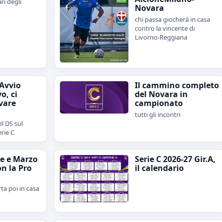
ari degli
Novara
chi passa giocherà in casa
contro la vincente di
Livorno-Reggiana
"Avvio
Il cammino completo
o, ci
del Novara in
vare
campionato
tutti gli incontri
l DS sul
erie C
e e Marzo
Serie C 2026-27 Gir.A,
on la Pro
il calendario
rta poi in casa