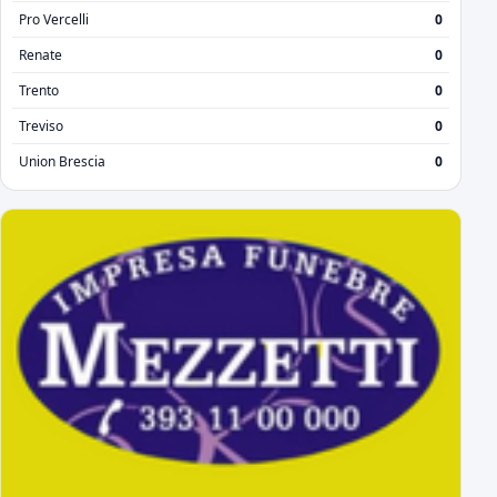
Pro Vercelli
0
Renate
0
Trento
0
Treviso
0
Union Brescia
0