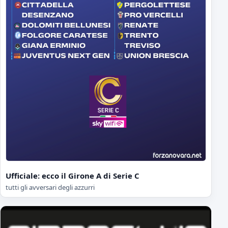
Ufficiale: ecco il Girone A di Serie C
tutti gli avversari degli azzurri