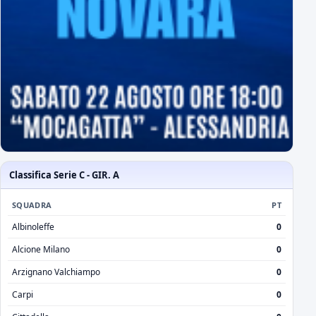
Classifica Serie C - GIR. A
SQUADRA
PT
Albinoleffe
0
Alcione Milano
0
Arzignano Valchiampo
0
Carpi
0