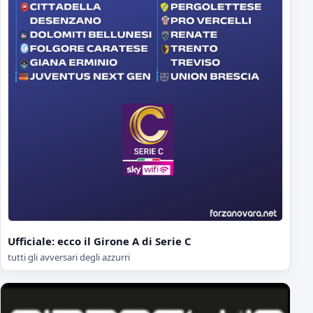
Ufficiale: ecco il Girone A di Serie C
tutti gli avversari degli azzurri