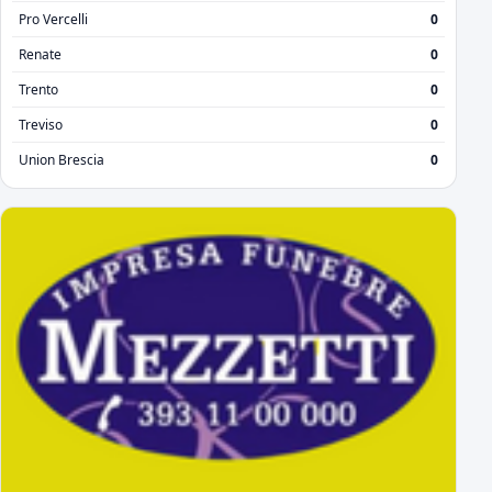
Pro Vercelli
0
Renate
0
Trento
0
Treviso
0
Union Brescia
0