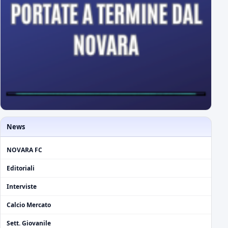
News
NOVARA FC
Editoriali
Interviste
Calcio Mercato
Sett. Giovanile