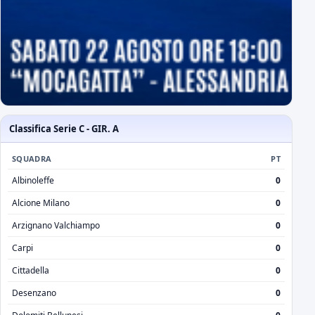
Classifica Serie C - GIR. A
SQUADRA
PT
Albinoleffe
0
Alcione Milano
0
Arzignano Valchiampo
0
Carpi
0
Cittadella
0
Desenzano
0