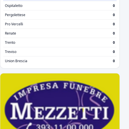
Ospitaletto
0
Pergolettese
0
Pro Vercelli
0
Renate
0
Trento
0
Treviso
0
Union Brescia
0