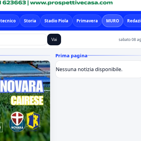
 tecnico
Storia
Stadio Piola
Primavera
MURO
Redaz
sabato 08 ag
Vai
Prima pagina
Nessuna notizia disponibile.