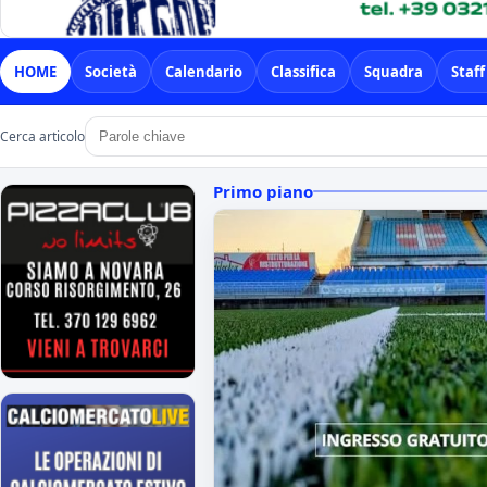
HOME
Società
Calendario
Classifica
Squadra
Staff
Cerca articolo
Primo piano