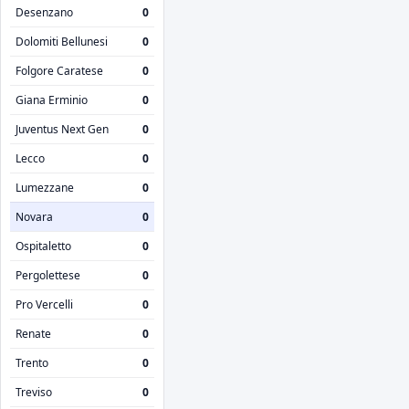
Desenzano
0
Dolomiti Bellunesi
0
Folgore Caratese
0
Giana Erminio
0
Juventus Next Gen
0
Lecco
0
Lumezzane
0
Novara
0
Ospitaletto
0
Pergolettese
0
Pro Vercelli
0
Renate
0
Trento
0
Treviso
0