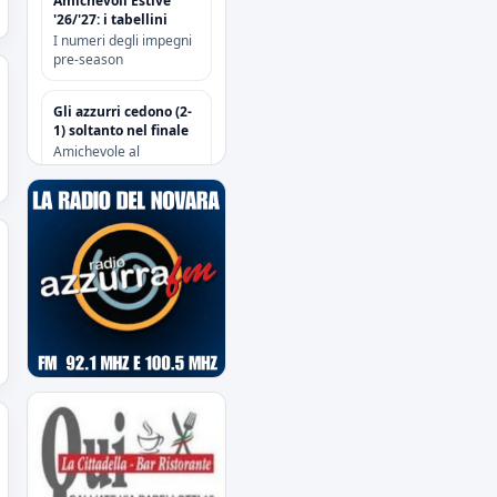
Amichevoli Estive
'26/'27: i tabellini
I numeri degli impegni
pre-season
Gli azzurri cedono (2-
1) soltanto nel finale
Amichevole al
“Sannazzari” di Chiavari
tra Entella e Novara
Risoluzione
contrattuale con
Attanasio e Camolese
Risoluzione
contrattuale con
Alberti
Acquisti/Cessioni
"Sessione Estiva
2026/2027"
tutte le operazioni degli