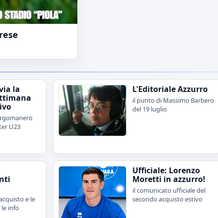
irese
via la
L'Editoriale Azzurro
ettimana
il punto di Massimo Barbero
tivo
del 19 luglio
orgomanero
nter U23
Ufficiale: Lorenzo
nti
Moretti in azzurro!
il comunicato ufficiale del
acquisto e le
secondo acquisto estivo
 le info