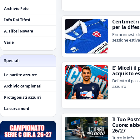
Archivio Foto
Info Dai Tifosi
Centimetri 
per la dife
A. Tifosi Novara
Primi innesti d
sessione estiva
Varie
Speciali
E' Miceli il
acquisto es
Le partite azzurre
Definito il pas
azzurro
Archivio campionati
Protagonisti azzurri
La curva nord
Il Tuo Post
Cuore: ab
26/27
Tutte le info