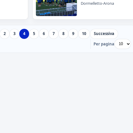
Dormelletto-Arona
2
3
4
5
6
7
8
9
10
Successiva
Per pagina