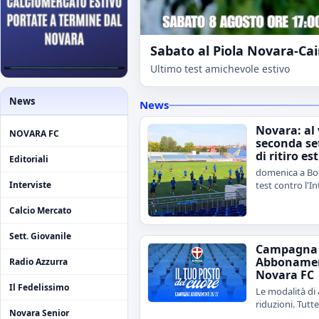
Sabato al Piola Novara-Ca
Ultimo test amichevole estivo
News
News
Novara: al 
NOVARA FC
seconda s
di ritiro es
Editoriali
domenica a B
test contro l'I
Interviste
Calcio Mercato
Sett. Giovanile
Campagna
Abboname
Radio Azzurra
Novara FC
Il Fedelissimo
Le modalità di 
riduzioni. Tutte
Novara Senior