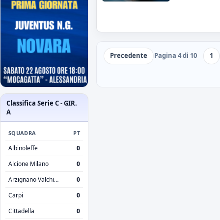
Precedente
Pagina 4 di 10
1
Classifica Serie C - GIR.
A
SQUADRA
PT
Albinoleffe
0
Alcione Milano
0
Arzignano Valchiampo
0
Carpi
0
Cittadella
0