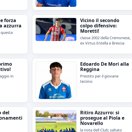
e forza
Vicino il secondo
sa azzurra
colpo difensivo:
Moretti!
i questa
classe 2002 della Cremonese,
ex Virtus Entella e Brescia
 primo
Edoardo De Mori alla
tivo!
Reggina
saggio in
Prestito per il giovane
terzino
o del
Ritiro Azzurro: si
bonamenti
prosegue al Piola e
Novarello
la nota dell Club; saltato