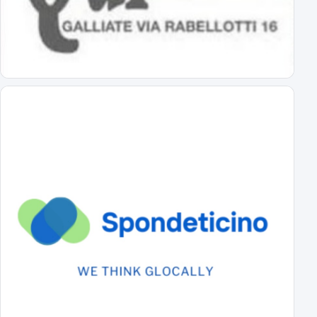
Primavera Novara: ecco il girone!
tutti gli avversari degli azzurrini
Primo Turno C.Italia Serie C: AlcioneMilano-Novara
chi passa giocherà in casa contro la vincente di Livorno-Reggiana
DS Boveri "Avvio impegnativo, ci faremo trovare pronti"
il commento del DS sul calendario di serie C
Il cammino completo del Novara in campionato
tutti gli incontri
A Novembre e Marzo i "derby" con la Pro Vercelli
Prima in trasferta poi in casa
Serie C 2026-27 Gir.A, il calendario
Prima giornata Serie C: JuventusNG-Novara
Svelato il calendario del girone A di Serie C