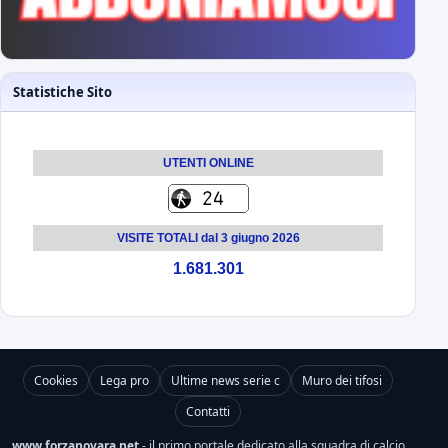
Statistiche Sito
UTENTI ONLINE
VISITE TOTALI dal 3 giugno 2026
1.681.301
Cookies
Lega pro
Ultime news serie c
Muro dei tifosi
Contatti
www.forzanovara.net
- il primo portale dedicato alla squadra di calcio