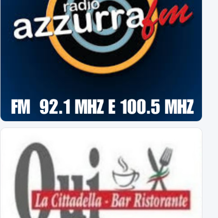
Espugnato Bogliasco: Sampdoria 1 - Novara 2
terzo successo estivo per gli azzurri di Birindelli
Sampdoria-Novara: le formazioni ufficiali!
Assenti Da Graca e Lanini per affaticamento
Primavera: il calendario completo
tutti gli impegni degli azzurrini
Novara: ecco gli orari delle prime 8 giornate
esordio ad Alessandria il 22 agosto alle 18
Virtus Entella-Novara: tutte le info
per l'amichevole del 5 agosto 2026
Al via il ritiro ligure: Bogliasco prossima tappa!
Sampdoria-Novara; sabato pomeriggio in diretta TV
Abbonamenti Novara 2026/2027: tutte le tariffe
interi, ridotti, promo