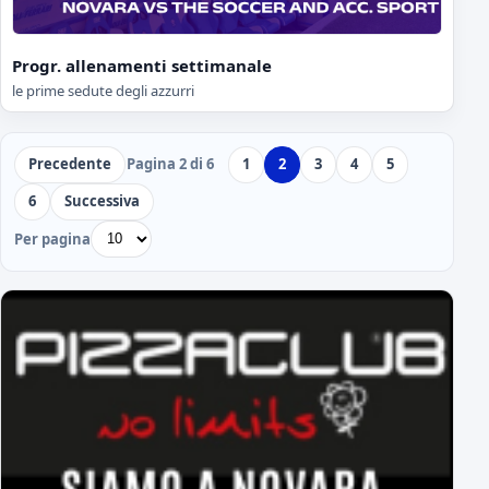
Progr. allenamenti settimanale
le prime sedute degli azzurri
Precedente
Pagina 2 di 6
1
2
3
4
5
6
Successiva
Per pagina