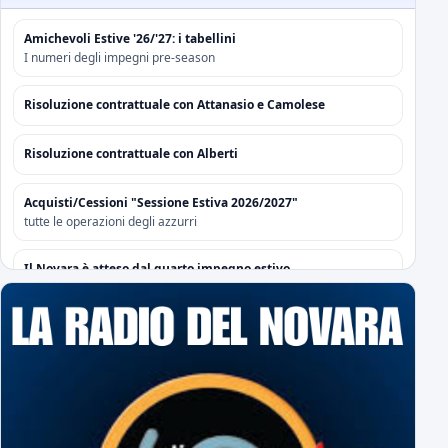
Amichevoli Estive '26/'27: i tabellini
I numeri degli impegni pre-season
Risoluzione contrattuale con Attanasio e Camolese
Risoluzione contrattuale con Alberti
Acquisti/Cessioni "Sessione Estiva 2026/2027"
tutte le operazioni degli azzurri
Il Novara è atteso dal quarto impegno estivo
Mercoledì a Chiavari. Tra amichevoli e mercato...
Orari Biglietteria "Silvio Piola"
Per poter sottoscrivere gli abbonamenti
L'Editoriale Azzurro
a cura di Massimo Barbero